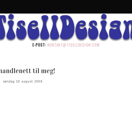
E-POST:
KONTAKT@TISELLDESIGN.COM
handlenett til meg!
søndag 10. august 2008