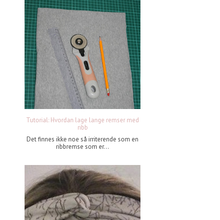
Tutorial: Hvordan lage lange remser med
ribb
Det finnes ikke noe så irriterende som en
ribbremse som er...