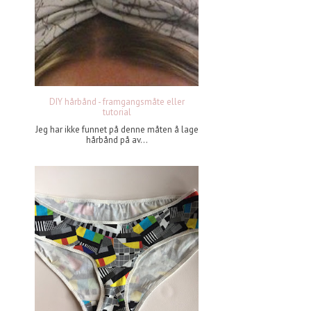
DIY hårbånd - framgangsmåte eller
tutorial
Jeg har ikke funnet på denne måten å lage
hårbånd på av...