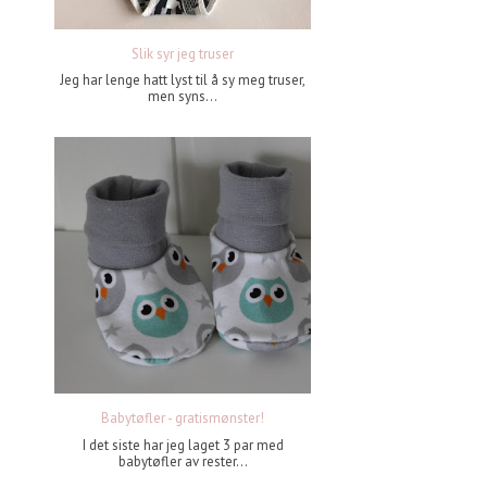
Slik syr jeg truser
Jeg har lenge hatt lyst til å sy meg truser,
men syns...
Babytøfler - gratismønster!
I det siste har jeg laget 3 par med
babytøfler av rester...