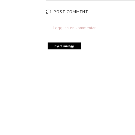
POST COMMENT
Legg inn en kommentar
Nyere innlegg