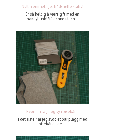
Nytt hjemmelaget trådsnelle stativ!
Er så heldig å være gift med en
handyhunk! Så denne ideen...
Hvordan lage og sy i bisebånd
I det siste har jeg sydd et par plagg med
bisebånd - det...