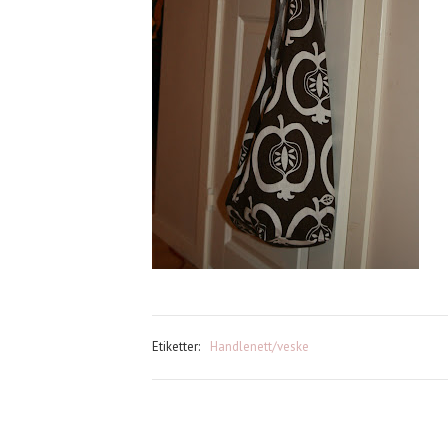
Etiketter:
Handlenett/veske