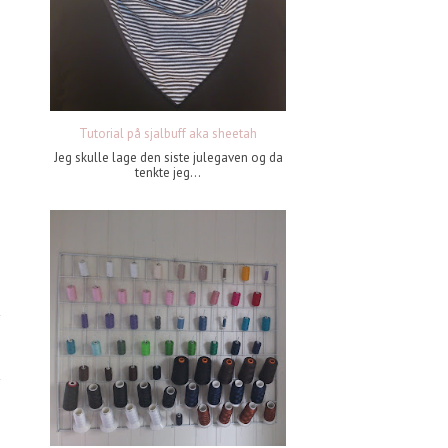
Tutorial på sjalbuff aka sheetah
Jeg skulle lage den siste julegaven og da
tenkte jeg...