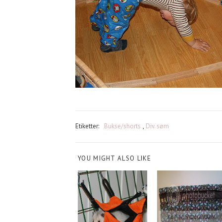
Etiketter:
Bukse/shorts
,
Div. søm
YOU MIGHT ALSO LIKE