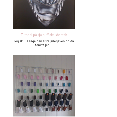
Tutorial på sjalbuff aka sheetah
Jeg skulle lage den siste julegaven og da
tenkte jeg...