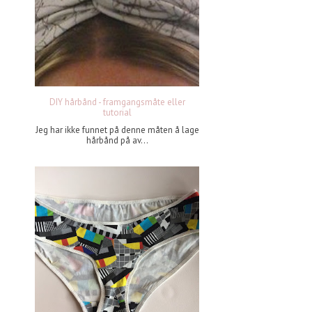
DIY hårbånd - framgangsmåte eller
tutorial
Jeg har ikke funnet på denne måten å lage
hårbånd på av...