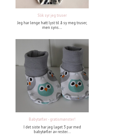
Slik syr jeg truser
Jeg har lenge hatt lyst til å sy meg truser,
men syns...
Babytøfler - gratismønster!
I det siste har jeg laget 3 par med
babytøfler av rester...