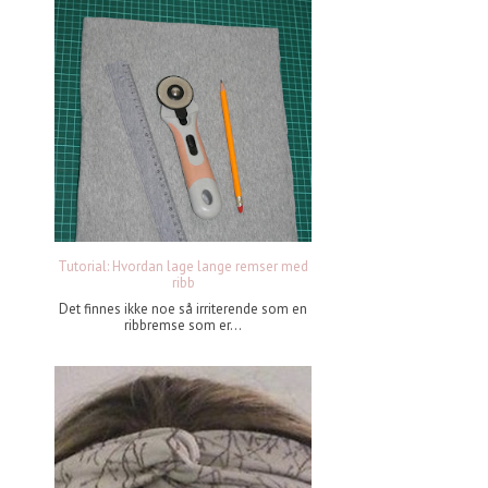
Tutorial: Hvordan lage lange remser med
ribb
Det finnes ikke noe så irriterende som en
ribbremse som er...