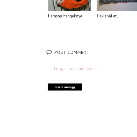
Hamster hengekøye
Heklenål etui
POST COMMENT
Legg inn en kommentar
Nyere innlegg