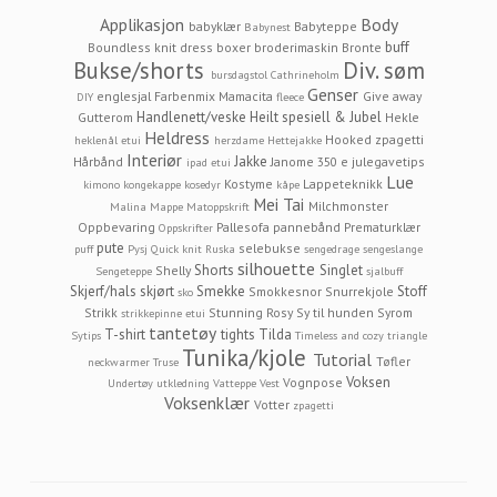
Applikasjon
Body
babyklær
Babyteppe
Babynest
buff
Boundless knit dress
boxer
broderimaskin
Bronte
Bukse/shorts
Div. søm
bursdagstol
Cathrineholm
Genser
englesjal
Farbenmix Mamacita
Give away
DIY
fleece
Handlenett/veske
Heilt spesiell & Jubel
Gutterom
Hekle
Heldress
Hooked zpagetti
heklenål etui
herzdame
Hettejakke
Interiør
Jakke
Hårbånd
Janome 350 e
julegavetips
ipad etui
Lue
Kostyme
Lappeteknikk
kimono
kongekappe
kosedyr
kåpe
Mei Tai
Milchmonster
Malina
Mappe
Matoppskrift
Oppbevaring
Pallesofa
pannebånd
Prematurklær
Oppskrifter
pute
selebukse
puff
Pysj
Quick knit
Ruska
sengedrage
sengeslange
silhouette
Shorts
Singlet
Shelly
Sengeteppe
sjalbuff
Skjerf/hals
skjørt
Smekke
Stoff
Smokkesnor
Snurrekjole
sko
Strikk
Stunning Rosy
Sy til hunden
Syrom
strikkepinne etui
tantetøy
T-shirt
tights
Tilda
Sytips
Timeless and cozy
triangle
Tunika/kjole
Tutorial
Tøfler
neckwarmer
Truse
Voksen
Vognpose
Undertøy
utkledning
Vatteppe
Vest
Voksenklær
Votter
zpagetti