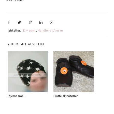
Etiketter:
Div. søm
,
Handlenett/veske
YOU MIGHT ALSO LIKE
Stjernesmell
Flotte skinntøfler