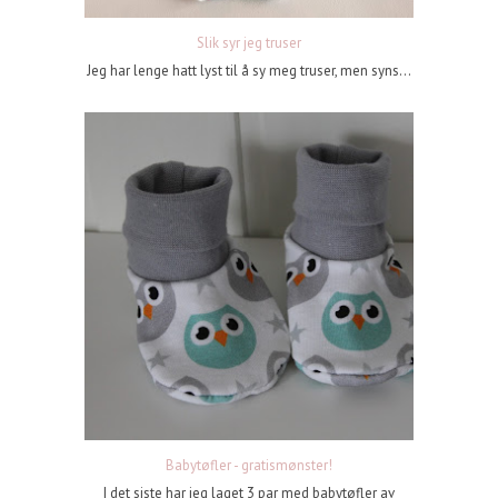
Slik syr jeg truser
Jeg har lenge hatt lyst til å sy meg truser, men syns...
Babytøfler - gratismønster!
I det siste har jeg laget 3 par med babytøfler av