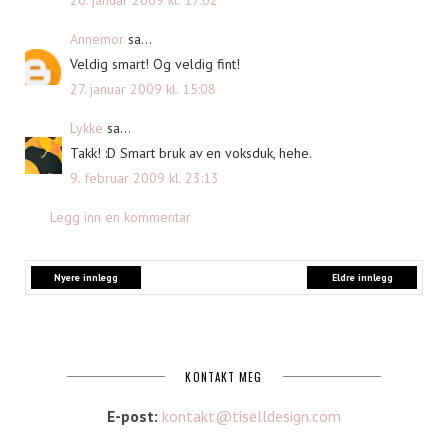
Annemor
sa...
Veldig smart! Og veldig fint!
27. januar 2009 kl. 15:08
Lykke
sa...
Takk! :D Smart bruk av en voksduk, hehe.
9. februar 2009 kl. 23:13
Legg inn en kommentar
Nyere innlegg
Eldre innlegg
KONTAKT MEG
E-post:
kontakt@tiselldesign.com