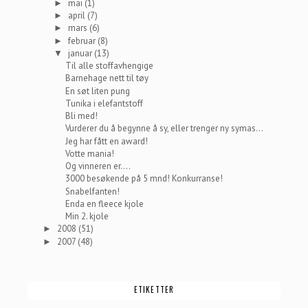
mai
(1)
►
april
(7)
►
mars
(6)
►
februar
(8)
►
januar
(13)
▼
Til alle stoffavhengige
Barnehage nett til tøy
En søt liten pung
Tunika i elefantstoff
Bli med!
Vurderer du å begynne å sy, eller trenger ny symas...
Jeg har fått en award!
Votte mania!
Og vinneren er....
3000 besøkende på 5 mnd! Konkurranse!
Snabelfanten!
Enda en fleece kjole
Min 2. kjole
2008
(51)
►
2007
(48)
►
ETIKETTER