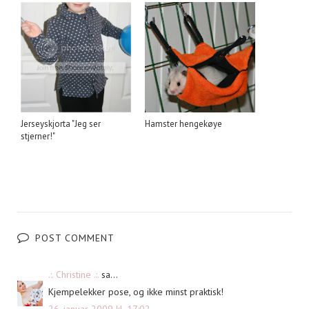
Jerseyskjorta "Jeg ser
Hamster hengekøye
stjerner!"
POST COMMENT
.:. Christine .:.
sa...
Kjempelekker pose, og ikke minst praktisk!
26. januar 2009 kl. 17:02