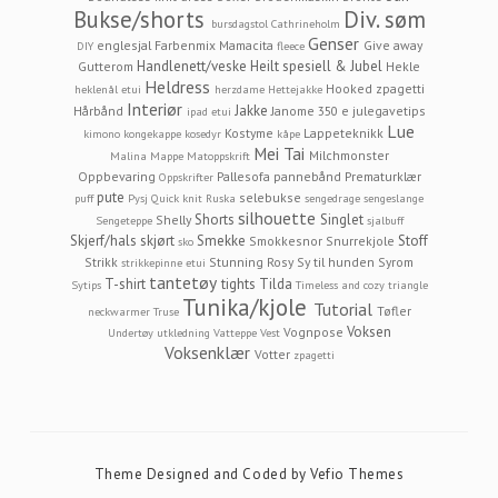
Bukse/shorts
Div. søm
bursdagstol
Cathrineholm
Genser
englesjal
Farbenmix Mamacita
Give away
DIY
fleece
Handlenett/veske
Heilt spesiell & Jubel
Gutterom
Hekle
Heldress
Hooked zpagetti
heklenål etui
herzdame
Hettejakke
Interiør
Jakke
Hårbånd
Janome 350 e
julegavetips
ipad etui
Lue
Kostyme
Lappeteknikk
kimono
kongekappe
kosedyr
kåpe
Mei Tai
Milchmonster
Malina
Mappe
Matoppskrift
Oppbevaring
Pallesofa
pannebånd
Prematurklær
Oppskrifter
pute
selebukse
puff
Pysj
Quick knit
Ruska
sengedrage
sengeslange
silhouette
Shorts
Singlet
Shelly
Sengeteppe
sjalbuff
Skjerf/hals
skjørt
Smekke
Stoff
Smokkesnor
Snurrekjole
sko
Strikk
Stunning Rosy
Sy til hunden
Syrom
strikkepinne etui
tantetøy
T-shirt
tights
Tilda
Sytips
Timeless and cozy
triangle
Tunika/kjole
Tutorial
Tøfler
neckwarmer
Truse
Voksen
Vognpose
Undertøy
utkledning
Vatteppe
Vest
Voksenklær
Votter
zpagetti
Theme Designed and Coded by
Vefio Themes