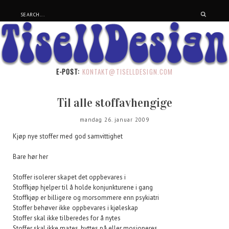
E-POST:
KONTAKT@TISELLDESIGN.COM
Til alle stoffavhengige
mandag 26. januar 2009
Kjøp nye stoffer med god samvittighet
Bare hør her
Stoffer isolerer skapet det oppbevares i
Stoffkjøp hjelper til å holde konjunkturene i gang
Stoffkjøp er billigere og morsommere enn psykiatri
Stoffer behøver ikke oppbevares i kjøleskap
Stoffer skal ikke tilberedes for å nytes
Stoffer skal ikke mates, byttes på eller mosjoneres