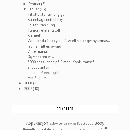
februar
(8)
►
januar
(13)
▼
Til alle stoffavhengige
Barnehage nett til tøy
En søt liten pung
Tunika i elefantstoff
Bli med!
Vurderer du å begynne å sy, eller trenger ny symas...
Jeg har fått en award!
Votte mania!
Og vinneren er....
3000 besøkende på 5 mnd! Konkurranse!
Snabelfanten!
Enda en fleece kjole
Min 2. kjole
2008
(51)
►
2007
(48)
►
ETIKETTER
Applikasjon
Body
babyklær
Babyteppe
Babynest
buff
Boundless knit dress
boxer
broderimaskin
Bronte