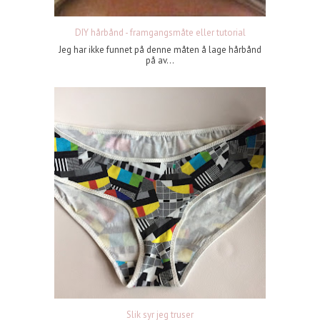
DIY hårbånd - framgangsmåte eller tutorial
Jeg har ikke funnet på denne måten å lage hårbånd
på av...
Slik syr jeg truser