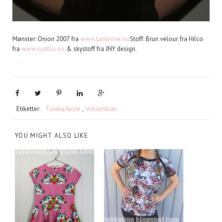
Mønster: Onion 2007 fra
www.tantemie.no
Stoff: Brun velour fra Hilco
fra
www.sydilla.no
& skystoff fra JNY design.
Etiketter:
Tunika/kjole
,
Voksenklær
YOU MIGHT ALSO LIKE