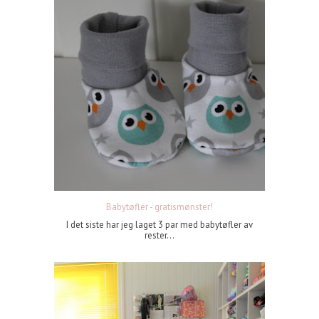
Babytøfler - gratismønster!
I det siste har jeg laget 3 par med babytøfler av
rester...