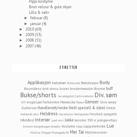
Pippi kostyme
Brun velour & gule skyer
Lilla & sølv
februar
(8)
►
januar
(4)
►
2010
(69)
►
2009
(53)
►
2008
(51)
►
2007
(48)
►
ETIKETTER
Applikasjon
Body
babyklær
Babyteppe
Babynest
buff
Boundless knit dress
boxer
broderimaskin
Bronte
Bukse/shorts
Div. søm
bursdagstol
Cathrineholm
Genser
englesjal
Farbenmix Mamacita
Give away
DIY
fleece
Handlenett/veske
Heilt spesiell & Jubel
Gutterom
Hekle
Heldress
Hooked zpagetti
heklenål etui
herzdame
Hettejakke
Interiør
Jakke
Hårbånd
Janome 350 e
julegavetips
ipad etui
Lue
Kostyme
Lappeteknikk
kimono
kongekappe
kosedyr
kåpe
Mei Tai
Milchmonster
Malina
Mappe
Matoppskrift