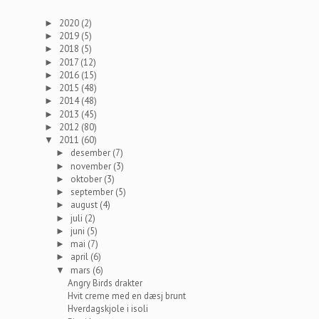
2020
(2)
►
2019
(5)
►
2018
(5)
►
2017
(12)
►
2016
(15)
►
2015
(48)
►
2014
(48)
►
2013
(45)
►
2012
(80)
►
2011
(60)
▼
desember
(7)
►
november
(3)
►
oktober
(3)
►
september
(5)
►
august
(4)
►
juli
(2)
►
juni
(5)
►
mai
(7)
►
april
(6)
►
mars
(6)
▼
Angry Birds drakter
Hvit creme med en dæsj brunt
Hverdagskjole i isoli