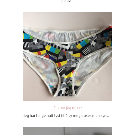
på av...
Slik syr jeg truser
Jeg har lenge hatt lyst til å sy meg truser, men syns...