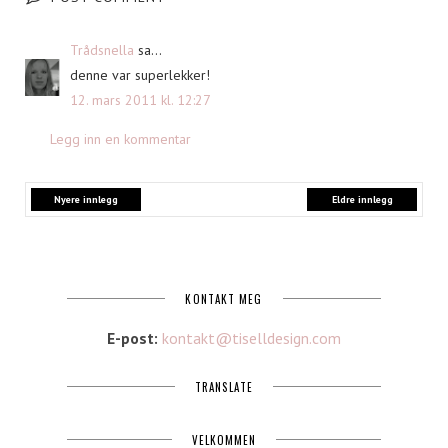
Trådsnella
sa...
denne var superlekker!
12. mars 2011 kl. 12:27
Legg inn en kommentar
Nyere innlegg
Eldre innlegg
KONTAKT MEG
E-post:
kontakt@tiselldesign.com
TRANSLATE
VELKOMMEN