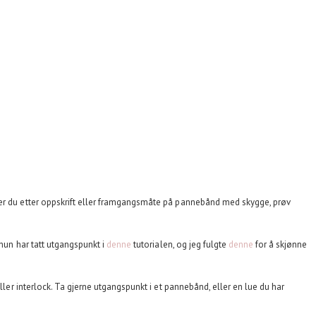
ter du etter oppskrift eller framgangsmåte på pannebånd med skygge, prøv
hun har tatt utgangspunkt i
denne
tutorialen, og jeg fulgte
denne
for å skjønne
eller interlock. Ta gjerne utgangspunkt i et pannebånd, eller en lue du har