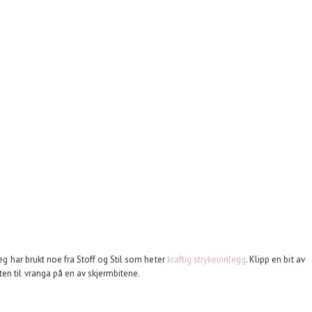
jeg har brukt noe fra Stoff og Stil som heter
kraftig strykeinnlegg
. Klipp en bit av
en til vranga på en av skjermbitene.