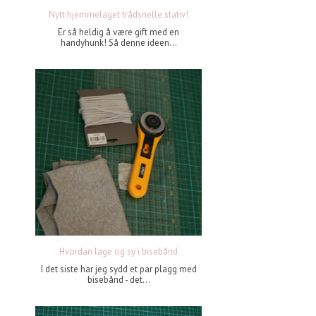
Nytt hjemmelaget trådsnelle stativ!
Er så heldig å være gift med en
handyhunk! Så denne ideen...
Hvordan lage og sy i bisebånd
I det siste har jeg sydd et par plagg med
bisebånd - det...