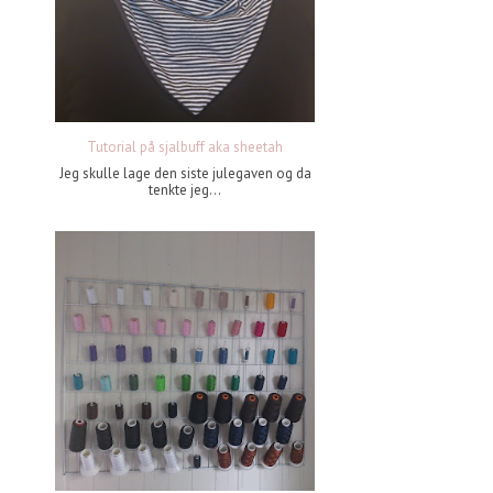
Tutorial på sjalbuff aka sheetah
Jeg skulle lage den siste julegaven og da
tenkte jeg...