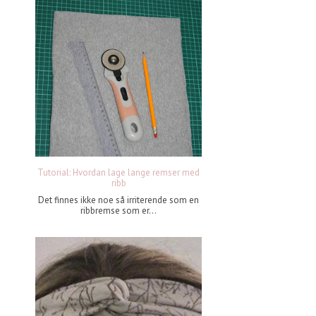
Tutorial: Hvordan lage lange remser med
ribb
Det finnes ikke noe så irriterende som en
ribbremse som er...