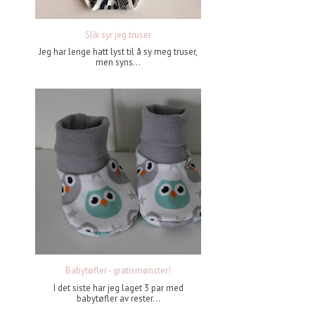
Slik syr jeg truser
Jeg har lenge hatt lyst til å sy meg truser,
men syns...
Babytøfler - gratismønster!
I det siste har jeg laget 3 par med
babytøfler av rester...