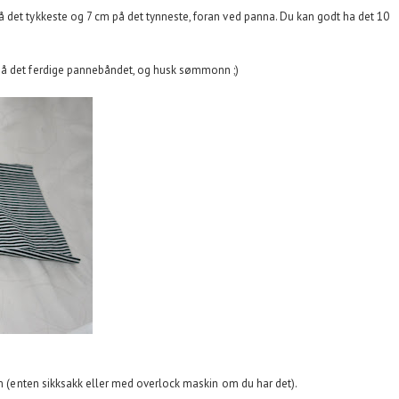
 det tykkeste og 7 cm på det tynneste, foran ved panna. Du kan godt ha det 10
på det ferdige pannebåndet, og husk sømmonn ;)
øm (enten sikksakk eller med overlock maskin om du har det).