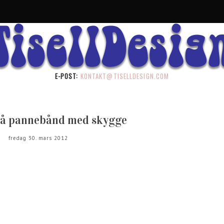
E-POST:
KONTAKT@TISELLDESIGN.COM
på pannebånd med skygge
fredag 30. mars 2012