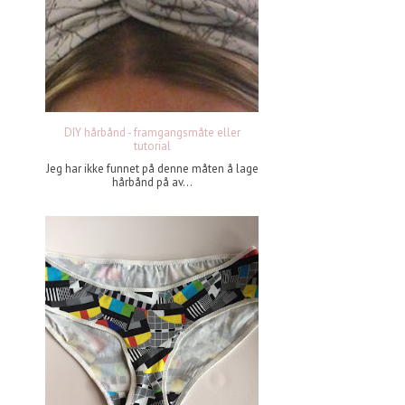
DIY hårbånd - framgangsmåte eller
tutorial
Jeg har ikke funnet på denne måten å lage
hårbånd på av...