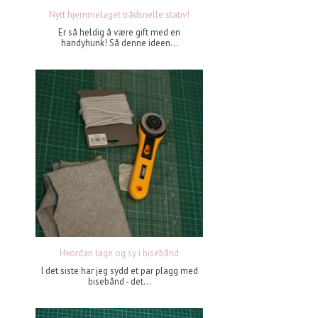
Nytt hjemmelaget trådsnelle stativ!
Er så heldig å være gift med en
handyhunk! Så denne ideen...
Hvordan lage og sy i bisebånd
I det siste har jeg sydd et par plagg med
bisebånd - det...