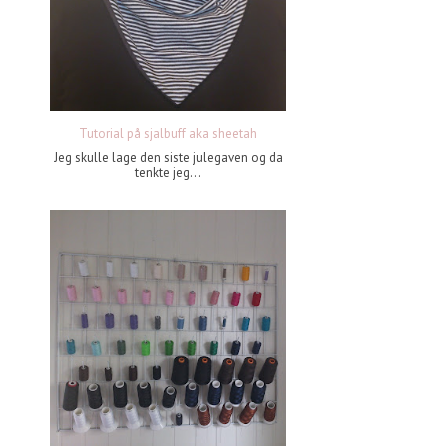
Tutorial på sjalbuff aka sheetah
Jeg skulle lage den siste julegaven og da
tenkte jeg...