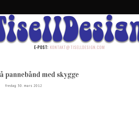
E-POST:
KONTAKT@TISELLDESIGN.COM
på pannebånd med skygge
fredag 30. mars 2012