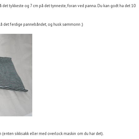
 det tykkeste og 7 cm på det tynneste, foran ved panna. Du kan godt ha det 10
på det ferdige pannebåndet, og husk sømmonn ;)
øm (enten sikksakk eller med overlock maskin om du har det).