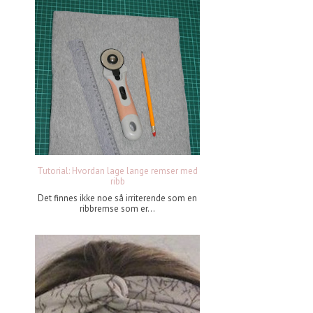
Tutorial: Hvordan lage lange remser med
ribb
Det finnes ikke noe så irriterende som en
ribbremse som er...