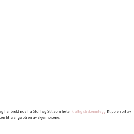
jeg har brukt noe fra Stoff og Stil som heter
kraftig strykeinnlegg
. Klipp en bit av
en til vranga på en av skjermbitene.