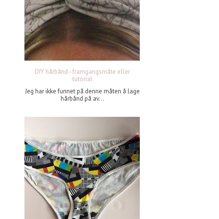
DIY hårbånd - framgangsmåte eller
tutorial
Jeg har ikke funnet på denne måten å lage
hårbånd på av...