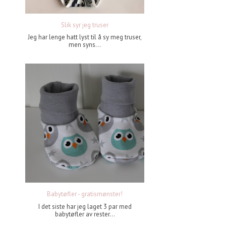
Slik syr jeg truser
Jeg har lenge hatt lyst til å sy meg truser,
men syns...
Babytøfler - gratismønster!
I det siste har jeg laget 3 par med
babytøfler av rester...