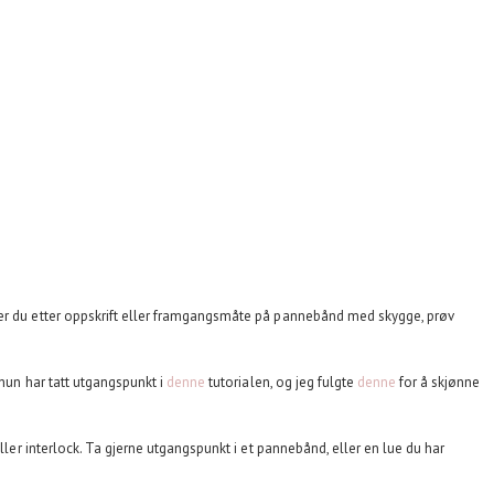
ter du etter oppskrift eller framgangsmåte på pannebånd med skygge, prøv
hun har tatt utgangspunkt i
denne
tutorialen, og jeg fulgte
denne
for å skjønne
eller interlock. Ta gjerne utgangspunkt i et pannebånd, eller en lue du har