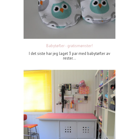
Babytøfler - gratismønster!
I det siste har jeg laget 3 par med babytøfler av
rester...