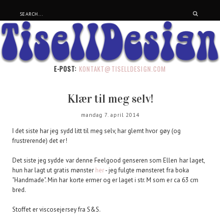
E-POST:
KONTAKT@TISELLDESIGN.COM
Klær til meg selv!
mandag 7. april 2014
I det siste har jeg sydd litt til meg selv, har glemt hvor gøy (og
frustrerende) det er!
Det siste jeg sydde var denne Feelgood genseren som Ellen har laget,
hun har lagt ut gratis mønster
her
- jeg fulgte mønsteret fra boka
"Handmade". Min har korte ermer og er laget i str. M som er ca 63 cm
bred.
Stoffet er viscosejersey fra S&S.