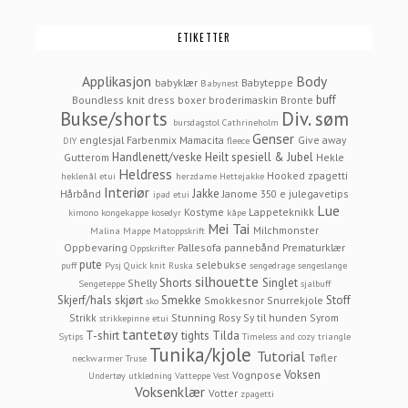
ETIKETTER
Applikasjon
Body
babyklær
Babyteppe
Babynest
buff
Boundless knit dress
boxer
broderimaskin
Bronte
Bukse/shorts
Div. søm
bursdagstol
Cathrineholm
Genser
englesjal
Farbenmix Mamacita
Give away
DIY
fleece
Handlenett/veske
Heilt spesiell & Jubel
Gutterom
Hekle
Heldress
Hooked zpagetti
heklenål etui
herzdame
Hettejakke
Interiør
Jakke
Hårbånd
Janome 350 e
julegavetips
ipad etui
Lue
Kostyme
Lappeteknikk
kimono
kongekappe
kosedyr
kåpe
Mei Tai
Milchmonster
Malina
Mappe
Matoppskrift
Oppbevaring
Pallesofa
pannebånd
Prematurklær
Oppskrifter
pute
selebukse
puff
Pysj
Quick knit
Ruska
sengedrage
sengeslange
silhouette
Shorts
Singlet
Shelly
Sengeteppe
sjalbuff
Skjerf/hals
skjørt
Smekke
Stoff
Smokkesnor
Snurrekjole
sko
Strikk
Stunning Rosy
Sy til hunden
Syrom
strikkepinne etui
tantetøy
T-shirt
tights
Tilda
Sytips
Timeless and cozy
triangle
Tunika/kjole
Tutorial
Tøfler
neckwarmer
Truse
Voksen
Vognpose
Undertøy
utkledning
Vatteppe
Vest
Voksenklær
Votter
zpagetti