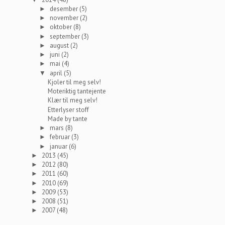
desember
(5)
►
november
(2)
►
oktober
(8)
►
september
(3)
►
august
(2)
►
juni
(2)
►
mai
(4)
►
april
(5)
▼
Kjoler til meg selv!
Moteriktig tantejente
Klær til meg selv!
Etterlyser stoff
Made by tante
mars
(8)
►
februar
(3)
►
januar
(6)
►
2013
(45)
►
2012
(80)
►
2011
(60)
►
2010
(69)
►
2009
(53)
►
2008
(51)
►
2007
(48)
►