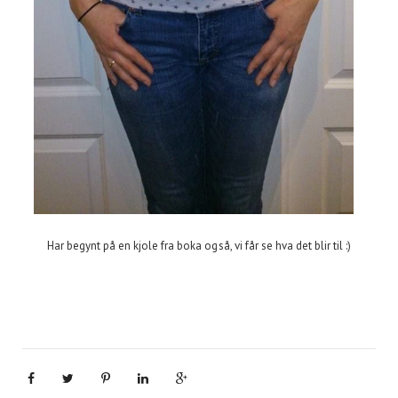
Har begynt på en kjole fra boka også, vi får se hva det blir til :)