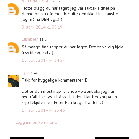
Bente/koseklær
sa...
Flotte plagg du har laget, jeg var faktisk å tittet på
denne boka i går men bestilte den ikke. Hm..kanskje
jeg må ha DEN også :)
9. april 2014 kl. 09:19
Elisabeth
sa...
Så mange fine topper du har laget! Det er veldig kjekt
å sy til seg selv :)
10. april 2014 kl. 14:57
Lykke
sa...
Takk for hyggelige kommentarer :D
Det er den mest inspirerende voksenboka jeg har i
hvertfall, har lyst til å sy alt i den. Har begynt på en
skjortekjole med Peter Pan krage fra den :D
19. april 2014 kl. 23:46
Legg inn en kommentar