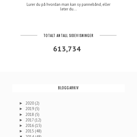
Lurer du på hvordan man kan sy pannebånd, eller
leter du...
TOTALT ANTALL SIDEVISNINGER
613,734
BLOGGARKIV
2020
(2)
►
2019
(5)
►
2018
(5)
►
2017
(12)
►
2016
(15)
►
2015
(48)
►
2014
(48)
▼