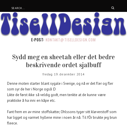
E-POST:
KONTAKT@TISELLDESIGN.COM
Sydd meg en sheetah eller det bedre
beskrivende ordet sjalbuff
fredag 19. desember 2014
Denne moten starter blant sygale i Sverige, og nå er det fler og fler
som syr de her i Norge også :D
Likte de først ikke så veldig godt, men tenkte at de kunne være
praktiske å ha inni en kåpe etc.
Fant frem en av mine stoffskatter, Ohlssons tyger sitt kløverstoff som
har ligget og varmet hyllene mine i noen år nå. Til fÔr brukte jeg brun
fleece.