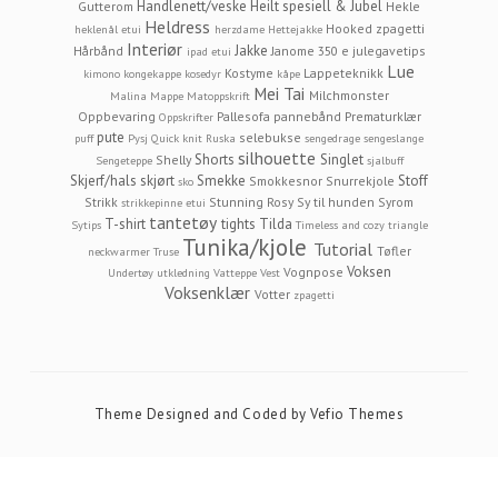
Handlenett/veske
Heilt spesiell & Jubel
Gutterom
Hekle
Heldress
Hooked zpagetti
heklenål etui
herzdame
Hettejakke
Interiør
Jakke
Hårbånd
Janome 350 e
julegavetips
ipad etui
Lue
Kostyme
Lappeteknikk
kimono
kongekappe
kosedyr
kåpe
Mei Tai
Milchmonster
Malina
Mappe
Matoppskrift
Oppbevaring
Pallesofa
pannebånd
Prematurklær
Oppskrifter
pute
selebukse
puff
Pysj
Quick knit
Ruska
sengedrage
sengeslange
silhouette
Shorts
Singlet
Shelly
Sengeteppe
sjalbuff
Skjerf/hals
skjørt
Smekke
Stoff
Smokkesnor
Snurrekjole
sko
Strikk
Stunning Rosy
Sy til hunden
Syrom
strikkepinne etui
tantetøy
T-shirt
tights
Tilda
Sytips
Timeless and cozy
triangle
Tunika/kjole
Tutorial
Tøfler
neckwarmer
Truse
Voksen
Vognpose
Undertøy
utkledning
Vatteppe
Vest
Voksenklær
Votter
zpagetti
Theme Designed and Coded by
Vefio Themes