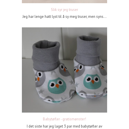
Slik syr jeg truser
Jeg har lenge hatt lyst til å sy meg truser, men syns...
Babytøfler - gratismønster!
I det siste har jeg laget 3 par med babytøfler av