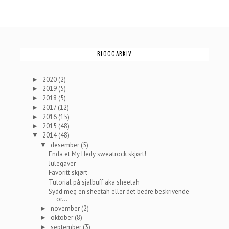
BLOGGARKIV
2020
(2)
►
2019
(5)
►
2018
(5)
►
2017
(12)
►
2016
(15)
►
2015
(48)
►
2014
(48)
▼
desember
(5)
▼
Enda et My Hedy sweatrock skjørt!
Julegaver
Favoritt skjørt
Tutorial på sjalbuff aka sheetah
Sydd meg en sheetah eller det bedre beskrivende
or...
november
(2)
►
oktober
(8)
►
september
(3)
►