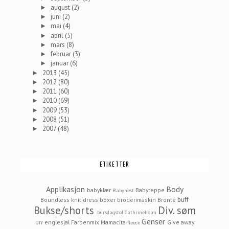
august
(2)
►
juni
(2)
►
mai
(4)
►
april
(5)
►
mars
(8)
►
februar
(3)
►
januar
(6)
►
2013
(45)
►
2012
(80)
►
2011
(60)
►
2010
(69)
►
2009
(53)
►
2008
(51)
►
2007
(48)
►
ETIKETTER
Applikasjon
Body
babyklær
Babyteppe
Babynest
buff
Boundless knit dress
boxer
broderimaskin
Bronte
Bukse/shorts
Div. søm
bursdagstol
Cathrineholm
Genser
englesjal
Farbenmix Mamacita
Give away
DIY
fleece