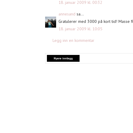
18. januar 2009 kl. 00:32
annesand
sa...
Gratulerer med 3000 på kort tid! Masse fi
18. januar 2009 kl. 10:05
Legg inn en kommentar
Nyere innlegg