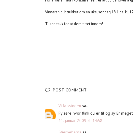
For å være med i konkurransen, er alt du behøver å gj
Vinneren blir trukket om en uke, søndag 18.1 ca. kl. 1
Tusen takk for at dere tittet innom!
POST COMMENT
Villa svingen
sa...
Fy søre hvor flink du er til og sy!Er mege
11. januar 2009 kl. 14:58
Stjernebarna
sa...