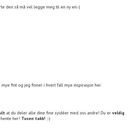
te den så må vel legge meg til en ny en:-(
 mye fint og jeg finner i hvert fall mye inspirasjon her.
ult
at du deler alle dine fine syidéer med oss andre! Du er
veldig
g hente her!
Tusen takk!
;-)