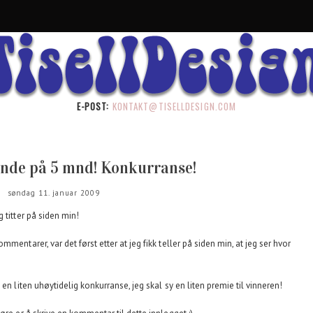
E-POST:
KONTAKT@TISELLDESIGN.COM
nde på 5 mnd! Konkurranse!
søndag 11. januar 2009
 titter på siden min!
mentarer, var det først etter at jeg fikk teller på siden min, at jeg ser hvor
en liten uhøytidelig konkurranse, jeg skal sy en liten premie til vinneren!