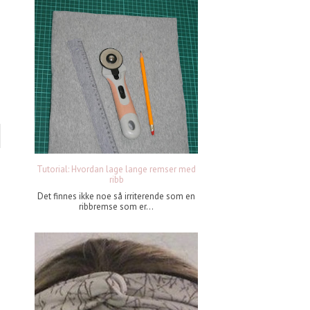
Tutorial: Hvordan lage lange remser med
ribb
Det finnes ikke noe så irriterende som en
ribbremse som er...