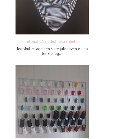
Tutorial på sjalbuff aka sheetah
Jeg skulle lage den siste julegaven og da
tenkte jeg...