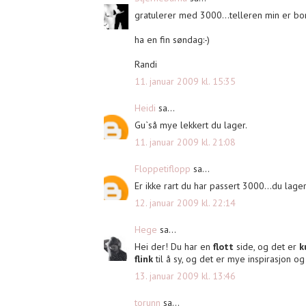
gratulerer med 3000...telleren min er bor
ha en fin søndag:-)
Randi
11. januar 2009 kl. 15:35
Heidi
sa...
Gu`så mye lekkert du lager.
11. januar 2009 kl. 21:08
Floppetiflopp
sa...
Er ikke rart du har passert 3000...du lager
12. januar 2009 kl. 22:14
Hege
sa...
Hei der! Du har en
flott
side, og det er
k
flink
til å sy, og det er mye inspirasjon o
13. januar 2009 kl. 13:46
torunn
sa...