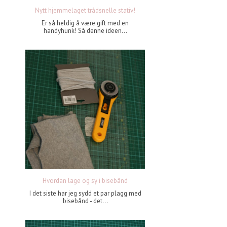
Nytt hjemmelaget trådsnelle stativ!
Er så heldig å være gift med en
handyhunk! Så denne ideen...
Hvordan lage og sy i bisebånd
I det siste har jeg sydd et par plagg med
bisebånd - det...