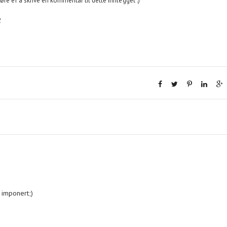
øre er å skrive en kommentar til dette innlegget :)
2
t imponert;)