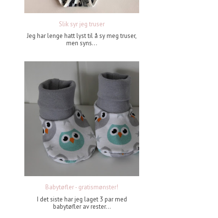
Slik syr jeg truser
Jeg har lenge hatt lyst til å sy meg truser,
men syns...
Babytøfler - gratismønster!
I det siste har jeg laget 3 par med
babytøfler av rester...