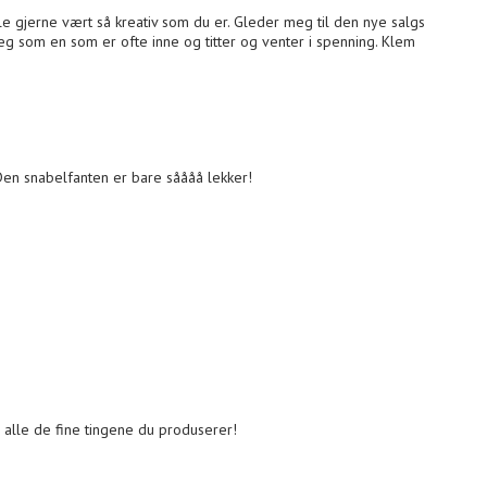
kulle gjerne vært så kreativ som du er. Gleder meg til den nye salgs
g som en som er ofte inne og titter og venter i spenning. Klem
( Den snabelfanten er bare såååå lekker!
å alle de fine tingene du produserer!