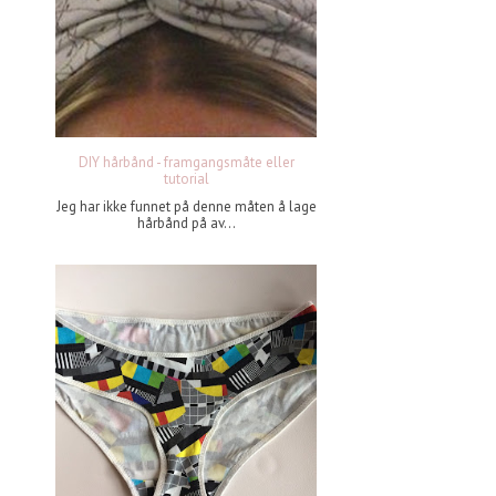
DIY hårbånd - framgangsmåte eller
tutorial
Jeg har ikke funnet på denne måten å lage
hårbånd på av...