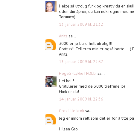
Hei:o) så utrolig flink og kreativ du er, s
siden din åpner, du kan nok regne med me
Torunn:o)
13. januar 2009 kl. 21:32
Anita
sa...
3000 er jo bare helt utrolig!!!
Grattiss!! Telleren min er også borte...:-
Anita
13. januar 2009 kl. 22:57
HegeS -LykkeTROLL-
sa...
Hei hei !
Gratulerer med de 3000 treffene :o)
Flink er du!
14. januar 2009 kl. 22:36
Gros lille krok
sa...
Jeg er innom rett som det er for å titte p
Hilsen Gro