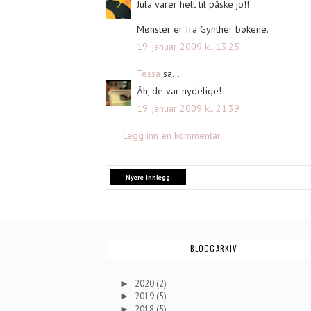
Jula varer helt til påske jo!!
Mønster er fra Gynther bøkene.
19. januar 2009 kl. 13:25
Tessa
sa...
Åh, de var nydelige!
19. januar 2009 kl. 21:39
Legg inn en kommentar
Nyere innlegg
BLOGGARKIV
2020
(2)
►
2019
(5)
►
2018
(5)
►