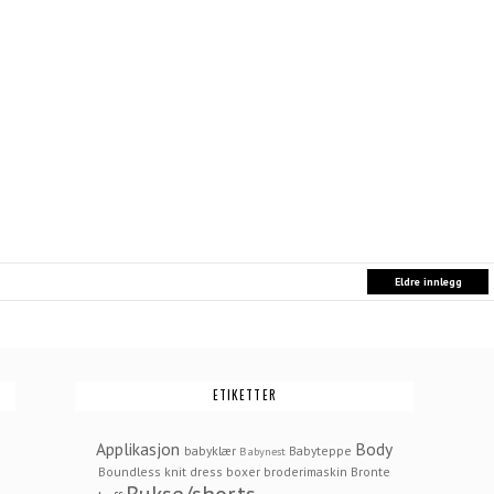
Eldre innlegg
ETIKETTER
Applikasjon
Body
babyklær
Babyteppe
Babynest
Boundless knit dress
boxer
broderimaskin
Bronte