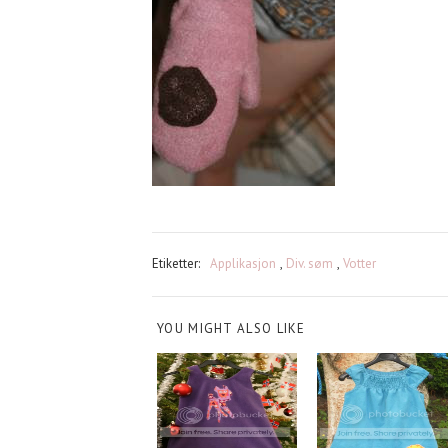
Etiketter:
Applikasjon
,
Div. søm
,
Votter
YOU MIGHT ALSO LIKE