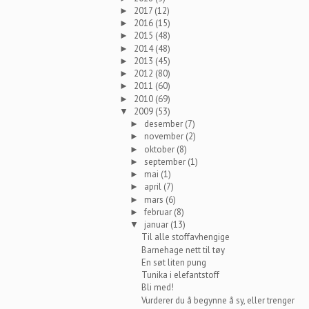
2017
(12)
►
2016
(15)
►
2015
(48)
►
2014
(48)
►
2013
(45)
►
2012
(80)
►
2011
(60)
►
2010
(69)
►
2009
(53)
▼
desember
(7)
►
november
(2)
►
oktober
(8)
►
september
(1)
►
mai
(1)
►
april
(7)
►
mars
(6)
►
februar
(8)
►
januar
(13)
▼
Til alle stoffavhengige
Barnehage nett til tøy
En søt liten pung
Tunika i elefantstoff
Bli med!
Vurderer du å begynne å sy, eller trenger