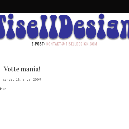
E-POST:
KONTAKT@TISELLDESIGN.COM
Votte mania!
søndag 18. januar 2009
isse: