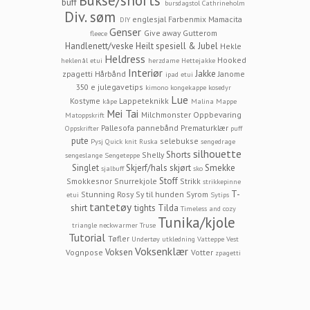
Bukse/shorts
buff
bursdagstol
Cathrineholm
Div. søm
englesjal
Farbenmix Mamacita
DIY
Genser
Give away
Gutterom
fleece
Handlenett/veske
Heilt spesiell & Jubel
Hekle
Heldress
Hooked
heklenål etui
herzdame
Hettejakke
Interiør
Jakke
zpagetti
Hårbånd
Janome
ipad etui
350 e
julegavetips
kimono
kongekappe
kosedyr
Lue
Kostyme
Lappeteknikk
kåpe
Malina
Mappe
Mei Tai
Milchmonster
Oppbevaring
Matoppskrift
Pallesofa
pannebånd
Prematurklær
Oppskrifter
puff
pute
selebukse
Pysj
Quick knit
Ruska
sengedrage
silhouette
Shorts
Shelly
sengeslange
Sengeteppe
Singlet
Skjerf/hals
skjørt
Smekke
sjalbuff
sko
Stoff
Smokkesnor
Snurrekjole
Strikk
strikkepinne
T-
Stunning Rosy
Sy til hunden
Syrom
etui
Sytips
tantetøy
shirt
tights
Tilda
Timeless and cozy
Tunika/kjole
triangle neckwarmer
Truse
Tutorial
Tøfler
Undertøy
utkledning
Vatteppe
Vest
Voksenklær
Voksen
Vognpose
Votter
zpagetti