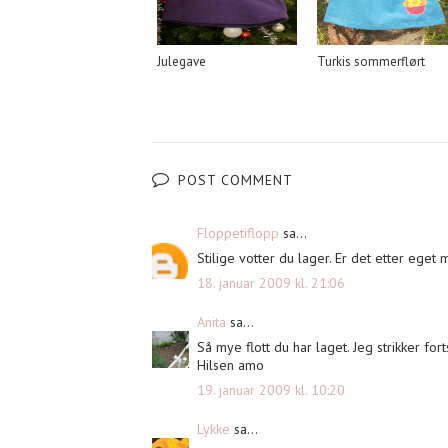
Julegave
Turkis sommerflørt
POST COMMENT
Floppetiflopp
sa...
Stilige votter du lager. Er det etter eget
18. januar 2009 kl. 21:06
Anita
sa...
Så mye flott du har laget. Jeg strikker for
Hilsen amo
19. januar 2009 kl. 10:20
Lykke
sa...