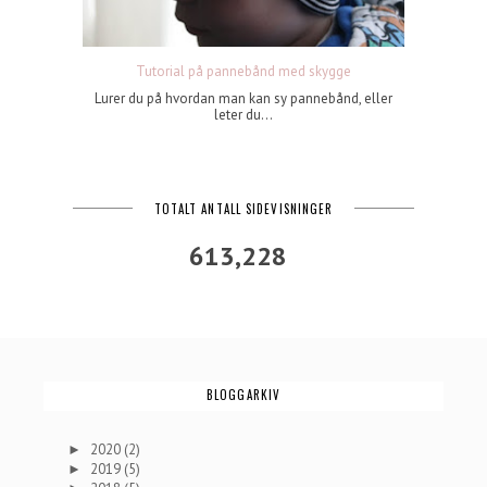
Tutorial på pannebånd med skygge
Lurer du på hvordan man kan sy pannebånd, eller
leter du...
TOTALT ANTALL SIDEVISNINGER
613,228
BLOGGARKIV
2020
(2)
►
2019
(5)
►