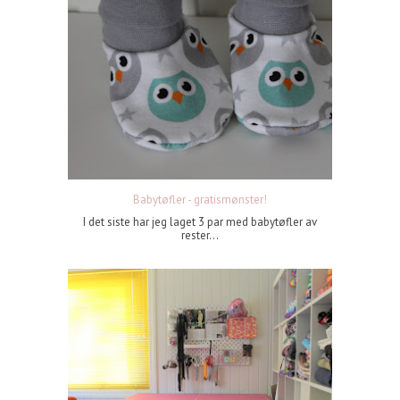
Babytøfler - gratismønster!
I det siste har jeg laget 3 par med babytøfler av
rester...