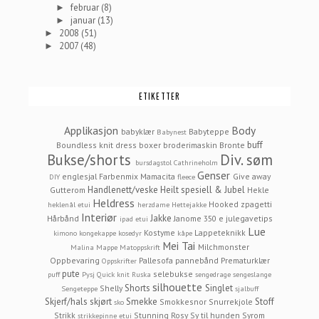
februar
(8)
►
januar
(13)
►
2008
(51)
►
2007
(48)
►
ETIKETTER
Applikasjon
Body
babyklær
Babyteppe
Babynest
buff
Boundless knit dress
boxer
broderimaskin
Bronte
Bukse/shorts
Div. søm
bursdagstol
Cathrineholm
Genser
englesjal
Farbenmix Mamacita
Give away
DIY
fleece
Handlenett/veske
Heilt spesiell & Jubel
Gutterom
Hekle
Heldress
Hooked zpagetti
heklenål etui
herzdame
Hettejakke
Interiør
Jakke
Hårbånd
Janome 350 e
julegavetips
ipad etui
Lue
Kostyme
Lappeteknikk
kimono
kongekappe
kosedyr
kåpe
Mei Tai
Milchmonster
Malina
Mappe
Matoppskrift
Oppbevaring
Pallesofa
pannebånd
Prematurklær
Oppskrifter
pute
selebukse
puff
Pysj
Quick knit
Ruska
sengedrage
sengeslange
silhouette
Shorts
Singlet
Shelly
Sengeteppe
sjalbuff
Skjerf/hals
skjørt
Smekke
Stoff
Smokkesnor
Snurrekjole
sko
Strikk
Stunning Rosy
Sy til hunden
Syrom
strikkepinne etui