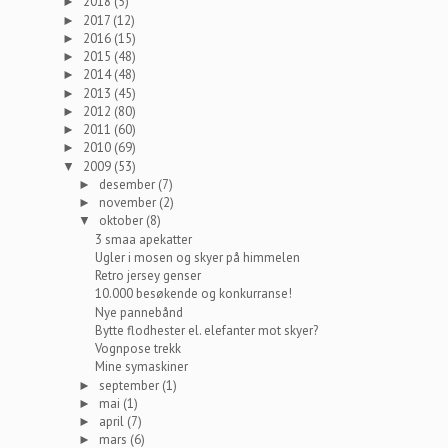
2018
(5)
►
2017
(12)
►
2016
(15)
►
2015
(48)
►
2014
(48)
►
2013
(45)
►
2012
(80)
►
2011
(60)
►
2010
(69)
►
2009
(53)
▼
desember
(7)
►
november
(2)
►
oktober
(8)
▼
3 smaa apekatter
Ugler i mosen og skyer på himmelen
Retro jersey genser
10.000 besøkende og konkurranse!
Nye pannebånd
Bytte flodhester el. elefanter mot skyer?
Vognpose trekk
Mine symaskiner
september
(1)
►
mai
(1)
►
april
(7)
►
mars
(6)
►