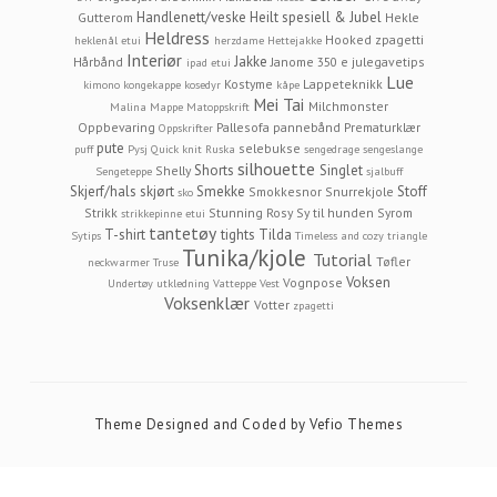
Handlenett/veske
Heilt spesiell & Jubel
Gutterom
Hekle
Heldress
Hooked zpagetti
heklenål etui
herzdame
Hettejakke
Interiør
Jakke
Hårbånd
Janome 350 e
julegavetips
ipad etui
Lue
Kostyme
Lappeteknikk
kimono
kongekappe
kosedyr
kåpe
Mei Tai
Milchmonster
Malina
Mappe
Matoppskrift
Oppbevaring
Pallesofa
pannebånd
Prematurklær
Oppskrifter
pute
selebukse
puff
Pysj
Quick knit
Ruska
sengedrage
sengeslange
silhouette
Shorts
Singlet
Shelly
Sengeteppe
sjalbuff
Skjerf/hals
skjørt
Smekke
Stoff
Smokkesnor
Snurrekjole
sko
Strikk
Stunning Rosy
Sy til hunden
Syrom
strikkepinne etui
tantetøy
T-shirt
tights
Tilda
Sytips
Timeless and cozy
triangle
Tunika/kjole
Tutorial
Tøfler
neckwarmer
Truse
Voksen
Vognpose
Undertøy
utkledning
Vatteppe
Vest
Voksenklær
Votter
zpagetti
Theme Designed and Coded by
Vefio Themes