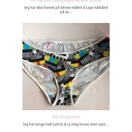
DIY hårbånd - framgangsmåte eller tutorial
Jeg har ikke funnet på denne måten å lage hårbånd
på av...
Slik syr jeg truser
Jeg har lenge hatt lyst til å sy meg truser, men syns...