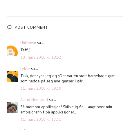
POST COMMENT
Unknown
sa...
Tøff :)
30. mars 2010 kl. 19:52
Lykke
sa...
Takk, det syns jeg og :)Det var en stolt barnehage gutt
som hadde på seg nye genser i går.
31. mars 2010 kl. 09:30
Astrid Hemsydd
sa...
Så morsom applikasjon! Skikkelig fin - langt over mitt
ambisjonsnivå på applikasjoner..
31. mars 2010 kl. 17:31