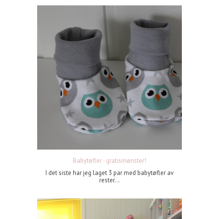
Babytøfler - gratismønster!
I det siste har jeg laget 3 par med babytøfler av
rester...