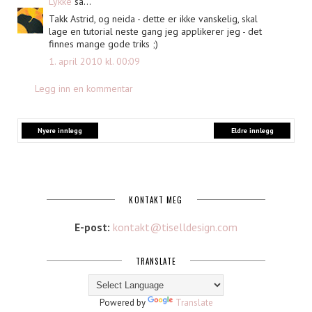
Lykke
sa...
Takk Astrid, og neida - dette er ikke vanskelig, skal
lage en tutorial neste gang jeg applikerer jeg - det
finnes mange gode triks ;)
1. april 2010 kl. 00:09
Legg inn en kommentar
Nyere innlegg
Eldre innlegg
KONTAKT MEG
E-post:
kontakt@tiselldesign.com
TRANSLATE
Powered by
Translate