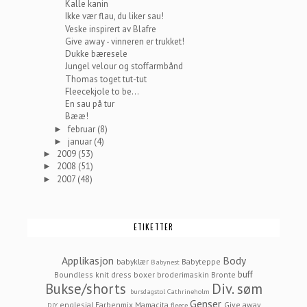
Kalle kanin
Ikke vær flau, du liker sau!
Veske inspirert av Blafre
Give away - vinneren er trukket!
Dukke bæresele
Jungel velour og stoffarmbånd
Thomas toget tut-tut
Fleecekjole to be...
En sau på tur
Bææ!
februar
(8)
►
januar
(4)
►
2009
(53)
►
2008
(51)
►
2007
(48)
►
ETIKETTER
Applikasjon
Body
babyklær
Babyteppe
Babynest
buff
Boundless knit dress
boxer
broderimaskin
Bronte
Bukse/shorts
Div. søm
bursdagstol
Cathrineholm
Genser
englesjal
Farbenmix Mamacita
Give away
DIY
fleece