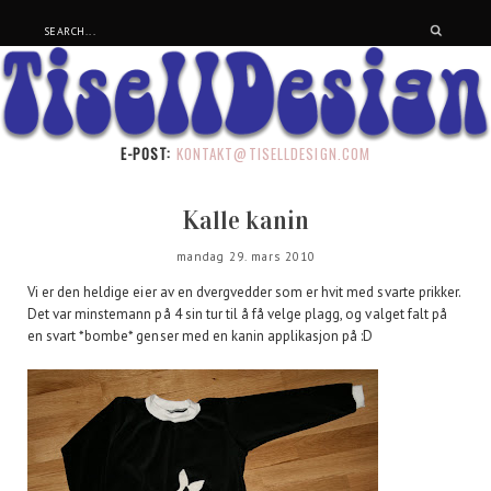
E-POST:
KONTAKT@TISELLDESIGN.COM
Kalle kanin
mandag 29. mars 2010
Vi er den heldige eier av en dvergvedder som er hvit med svarte prikker.
Det var minstemann på 4 sin tur til å få velge plagg, og valget falt på
en svart *bombe* genser med en kanin applikasjon på :D