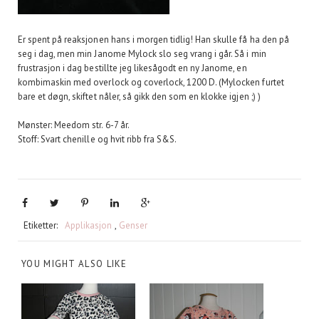
Er spent på reaksjonen hans i morgen tidlig! Han skulle få ha den på
seg i dag, men min Janome Mylock slo seg vrang i går. Så i min
frustrasjon i dag bestillte jeg likesågodt en ny Janome, en
kombimaskin med overlock og coverlock, 1200 D. (Mylocken furtet
bare et døgn, skiftet nåler, så gikk den som en klokke igjen ;) )
Mønster: Meedom str. 6-7 år.
Stoff: Svart chenille og hvit ribb fra S&S.
Etiketter:
Applikasjon
,
Genser
YOU MIGHT ALSO LIKE