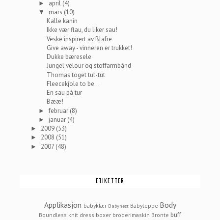
april
(4)
►
mars
(10)
▼
Kalle kanin
Ikke vær flau, du liker sau!
Veske inspirert av Blafre
Give away - vinneren er trukket!
Dukke bæresele
Jungel velour og stoffarmbånd
Thomas toget tut-tut
Fleecekjole to be...
En sau på tur
Bææ!
februar
(8)
►
januar
(4)
►
2009
(53)
►
2008
(51)
►
2007
(48)
►
ETIKETTER
Applikasjon
Body
babyklær
Babyteppe
Babynest
buff
Boundless knit dress
boxer
broderimaskin
Bronte