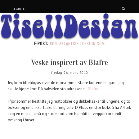
E-POST:
KONTAKT@TISELLDESIGN.COM
Veske inspirert av Blafre
fredag 26. mars 2010
Jeg kom tilfeldigvis over de morsomme Blafre kortene en gang jeg
skulle kjøpe kort. På baksiden sto adressen til
Blafre
.
I fjor sommer bestillte jeg matbokser og drikkeflasker til ungene, og to
bokser og en drikkeflaske til meg selv :D Pluss en stor boks å ha A4 ark
i, og en masse små og store kort som har blitt til veggdekor rundt
omkring i huset.