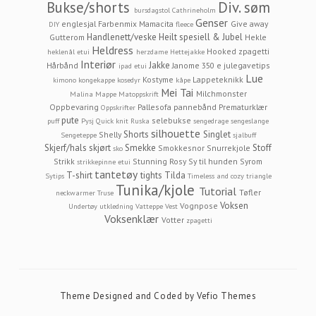
Bukse/shorts
Div. søm
bursdagstol
Cathrineholm
Genser
englesjal
Farbenmix Mamacita
Give away
DIY
fleece
Handlenett/veske
Heilt spesiell & Jubel
Gutterom
Hekle
Heldress
Hooked zpagetti
heklenål etui
herzdame
Hettejakke
Interiør
Jakke
Hårbånd
Janome 350 e
julegavetips
ipad etui
Lue
Kostyme
Lappeteknikk
kimono
kongekappe
kosedyr
kåpe
Mei Tai
Milchmonster
Malina
Mappe
Matoppskrift
Oppbevaring
Pallesofa
pannebånd
Prematurklær
Oppskrifter
pute
selebukse
puff
Pysj
Quick knit
Ruska
sengedrage
sengeslange
silhouette
Shorts
Singlet
Shelly
Sengeteppe
sjalbuff
Skjerf/hals
skjørt
Smekke
Stoff
Smokkesnor
Snurrekjole
sko
Strikk
Stunning Rosy
Sy til hunden
Syrom
strikkepinne etui
tantetøy
T-shirt
tights
Tilda
Sytips
Timeless and cozy
triangle
Tunika/kjole
Tutorial
Tøfler
neckwarmer
Truse
Voksen
Vognpose
Undertøy
utkledning
Vatteppe
Vest
Voksenklær
Votter
zpagetti
Theme Designed and Coded by
Vefio Themes