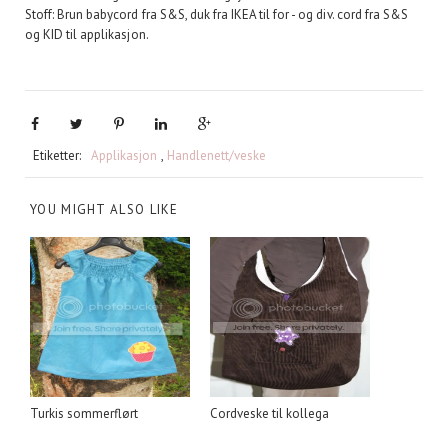
Stoff: Brun babycord fra S&S, duk fra IKEA til for - og div. cord fra S&S
og KID til applikasjon.
Etiketter:
Applikasjon
,
Handlenett/veske
YOU MIGHT ALSO LIKE
Turkis sommerflørt
Cordveske til kollega