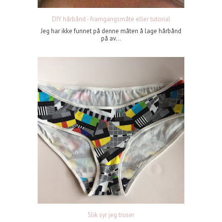
DIY hårbånd - framgangsmåte eller tutorial
Jeg har ikke funnet på denne måten å lage hårbånd
på av...
Slik syr jeg truser