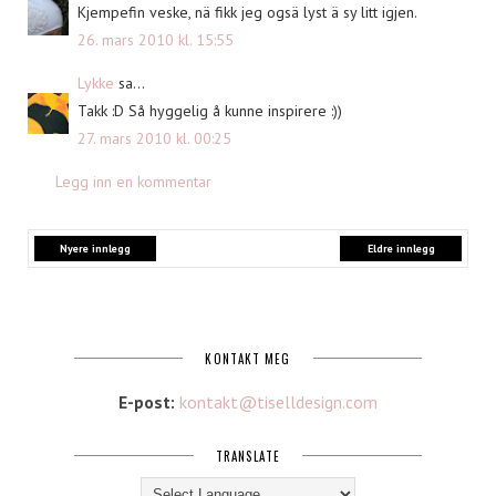
Kjempefin veske, nä fikk jeg ogsä lyst ä sy litt igjen.
26. mars 2010 kl. 15:55
Lykke
sa...
Takk :D Så hyggelig å kunne inspirere :))
27. mars 2010 kl. 00:25
Legg inn en kommentar
Nyere innlegg
Eldre innlegg
KONTAKT MEG
E-post:
kontakt@tiselldesign.com
TRANSLATE