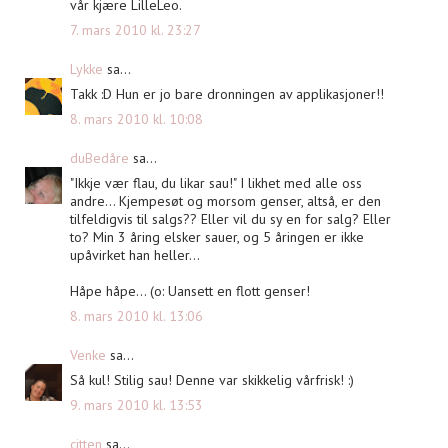
vår kjære LilleLeo.
7. mars 2010 kl. 23:27
Lykke
sa...
Takk :D Hun er jo bare dronningen av applikasjoner!!
8. mars 2010 kl. 10:08
duBedåre
sa...
"Ikkje vær flau, du likar sau!" I likhet med alle oss
andre... Kjempesøt og morsom genser, altså, er den
tilfeldigvis til salgs?? Eller vil du sy en for salg? Eller
to? Min 3 åring elsker sauer, og 5 åringen er ikke
upåvirket han heller...
Håpe håpe... (o: Uansett en flott genser!
8. mars 2010 kl. 13:06
Venke
sa...
Så kul! Stilig sau! Denne var skikkelig vårfrisk! :)
9. mars 2010 kl. 13:53
citten
sa...