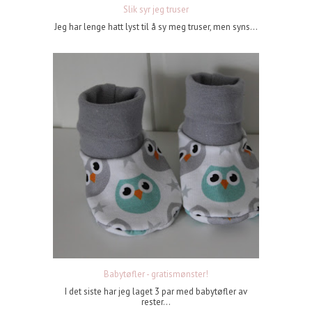
Slik syr jeg truser
Jeg har lenge hatt lyst til å sy meg truser, men syns...
Babytøfler - gratismønster!
I det siste har jeg laget 3 par med babytøfler av
rester...