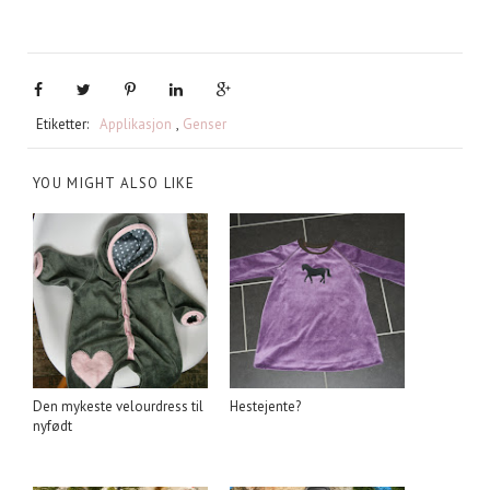
Etiketter:
Applikasjon
,
Genser
YOU MIGHT ALSO LIKE
Den mykeste velourdress til
Hestejente?
nyfødt