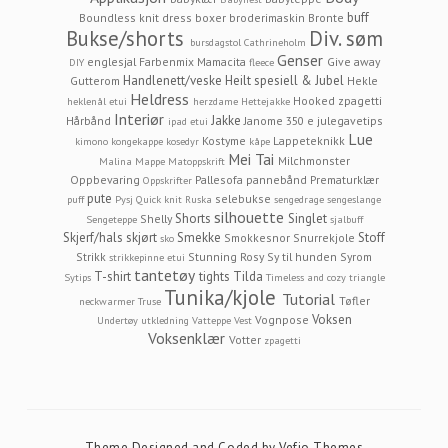
buff
Boundless knit dress
boxer
broderimaskin
Bronte
Bukse/shorts
Div. søm
bursdagstol
Cathrineholm
Genser
englesjal
Farbenmix Mamacita
Give away
DIY
fleece
Handlenett/veske
Heilt spesiell & Jubel
Gutterom
Hekle
Heldress
Hooked zpagetti
heklenål etui
herzdame
Hettejakke
Interiør
Jakke
Hårbånd
Janome 350 e
julegavetips
ipad etui
Lue
Kostyme
Lappeteknikk
kimono
kongekappe
kosedyr
kåpe
Mei Tai
Milchmonster
Malina
Mappe
Matoppskrift
Oppbevaring
Pallesofa
pannebånd
Prematurklær
Oppskrifter
pute
selebukse
puff
Pysj
Quick knit
Ruska
sengedrage
sengeslange
silhouette
Shorts
Singlet
Shelly
Sengeteppe
sjalbuff
Skjerf/hals
skjørt
Smekke
Stoff
Smokkesnor
Snurrekjole
sko
Strikk
Stunning Rosy
Sy til hunden
Syrom
strikkepinne etui
tantetøy
T-shirt
tights
Tilda
Sytips
Timeless and cozy
triangle
Tunika/kjole
Tutorial
Tøfler
neckwarmer
Truse
Voksen
Vognpose
Undertøy
utkledning
Vatteppe
Vest
Voksenklær
Votter
zpagetti
Theme Designed and Coded by
Vefio Themes