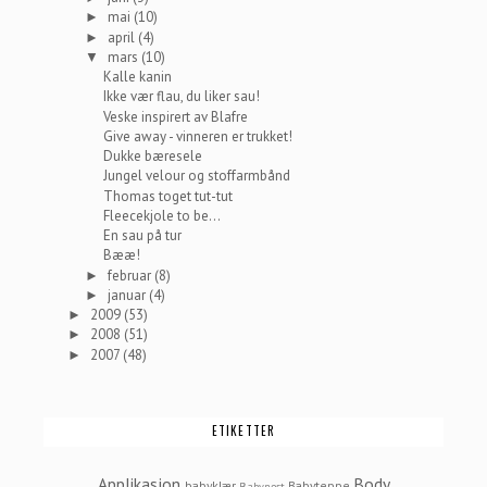
mai
(10)
►
april
(4)
►
mars
(10)
▼
Kalle kanin
Ikke vær flau, du liker sau!
Veske inspirert av Blafre
Give away - vinneren er trukket!
Dukke bæresele
Jungel velour og stoffarmbånd
Thomas toget tut-tut
Fleecekjole to be...
En sau på tur
Bææ!
februar
(8)
►
januar
(4)
►
2009
(53)
►
2008
(51)
►
2007
(48)
►
ETIKETTER
Applikasjon
Body
babyklær
Babyteppe
Babynest