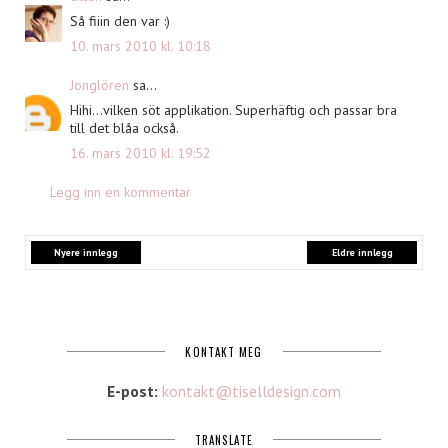
Så fiiin den var :)
10. mars 2010 kl. 10:18
Jonglören
sa...
Hihi...vilken söt applikation. Superhäftig och passar bra
till det blåa också.
16. mars 2010 kl. 19:52
Legg inn en kommentar
Nyere innlegg
Eldre innlegg
KONTAKT MEG
E-post:
kontakt@tiselldesign.com
TRANSLATE