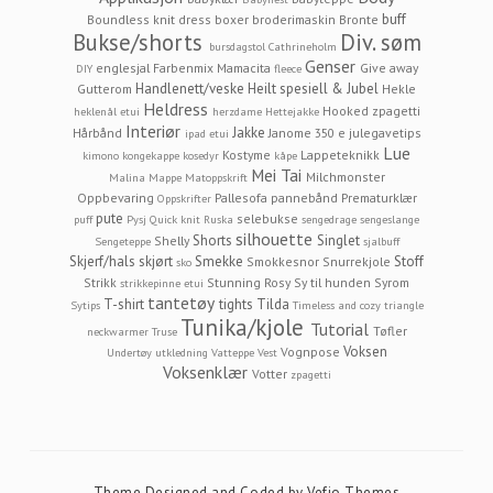
buff
Boundless knit dress
boxer
broderimaskin
Bronte
Bukse/shorts
Div. søm
bursdagstol
Cathrineholm
Genser
englesjal
Farbenmix Mamacita
Give away
DIY
fleece
Handlenett/veske
Heilt spesiell & Jubel
Gutterom
Hekle
Heldress
Hooked zpagetti
heklenål etui
herzdame
Hettejakke
Interiør
Jakke
Hårbånd
Janome 350 e
julegavetips
ipad etui
Lue
Kostyme
Lappeteknikk
kimono
kongekappe
kosedyr
kåpe
Mei Tai
Milchmonster
Malina
Mappe
Matoppskrift
Oppbevaring
Pallesofa
pannebånd
Prematurklær
Oppskrifter
pute
selebukse
puff
Pysj
Quick knit
Ruska
sengedrage
sengeslange
silhouette
Shorts
Singlet
Shelly
Sengeteppe
sjalbuff
Skjerf/hals
skjørt
Smekke
Stoff
Smokkesnor
Snurrekjole
sko
Strikk
Stunning Rosy
Sy til hunden
Syrom
strikkepinne etui
tantetøy
T-shirt
tights
Tilda
Sytips
Timeless and cozy
triangle
Tunika/kjole
Tutorial
Tøfler
neckwarmer
Truse
Voksen
Vognpose
Undertøy
utkledning
Vatteppe
Vest
Voksenklær
Votter
zpagetti
Theme Designed and Coded by
Vefio Themes