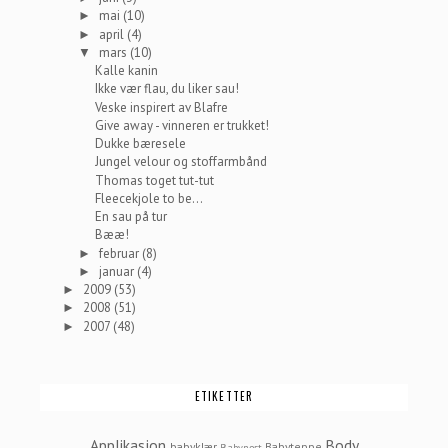
mai
(10)
►
april
(4)
►
mars
(10)
▼
Kalle kanin
Ikke vær flau, du liker sau!
Veske inspirert av Blafre
Give away - vinneren er trukket!
Dukke bæresele
Jungel velour og stoffarmbånd
Thomas toget tut-tut
Fleecekjole to be...
En sau på tur
Bææ!
februar
(8)
►
januar
(4)
►
2009
(53)
►
2008
(51)
►
2007
(48)
►
ETIKETTER
Applikasjon
Body
babyklær
Babyteppe
Babynest