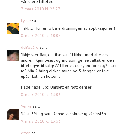
vår kjære LilleLeo.
7. mars 2010 kl. 23:27
Lykke
sa...
Takk :D Hun er jo bare dronningen av applikasjoner!!
8. mars 2010 kl. 10:08
duBedåre
sa...
"Ikkje vær flau, du likar sau!" I likhet med alle oss
andre... Kjempesøt og morsom genser, altså, er den
tilfeldigvis til salgs?? Eller vil du sy en for salg? Eller
to? Min 3 åring elsker sauer, og 5 åringen er ikke
upåvirket han heller...
Håpe håpe... (o: Uansett en flott genser!
8. mars 2010 kl. 13:06
Venke
sa...
Så kul! Stilig sau! Denne var skikkelig vårfrisk! :)
9. mars 2010 kl. 13:53
citten
sa...