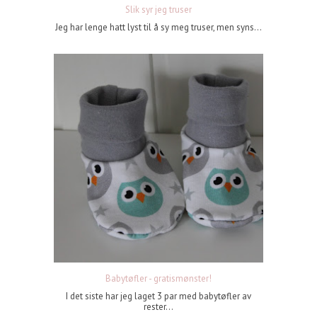
Slik syr jeg truser
Jeg har lenge hatt lyst til å sy meg truser, men syns...
Babytøfler - gratismønster!
I det siste har jeg laget 3 par med babytøfler av
rester...