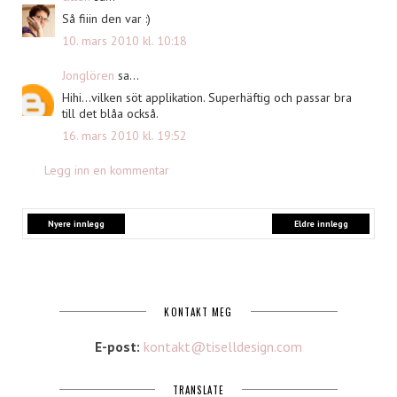
Så fiiin den var :)
10. mars 2010 kl. 10:18
Jonglören
sa...
Hihi...vilken söt applikation. Superhäftig och passar bra
till det blåa också.
16. mars 2010 kl. 19:52
Legg inn en kommentar
Nyere innlegg
Eldre innlegg
KONTAKT MEG
E-post:
kontakt@tiselldesign.com
TRANSLATE