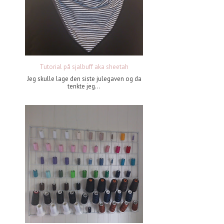
Tutorial på sjalbuff aka sheetah
Jeg skulle lage den siste julegaven og da
tenkte jeg...