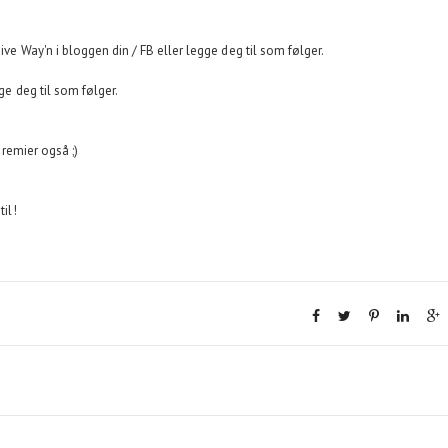
Give Way'n i bloggen din / FB eller legge deg til som følger.
ge deg til som følger.
premier også ;)
til!