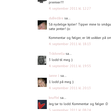
premier!!!
4. september 2011 kl. 12:27
duBedåre
sa...
Så nydelige kjoler! Tipper mine to smågu
søte jenter! (o:
Kommentar og følger, er litt usikker på om
4. september 2011 kl. 18:13
Trådsnella
sa...
3 lodd til meg :)
4. september 2011 kl. 19:55
Janne J.
sa...
1 lodd på meg :)
4. september 2011 kl. 20:13
knuffel
sa...
Jeg tar to lodd. Kommentar og følger :D
5. september 2011 kl. 08:24