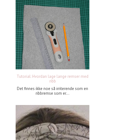
Tutorial: Hvordan lage lange remser med
ribb
Det finnes ikke noe så irriterende som en
ribbremse som er...