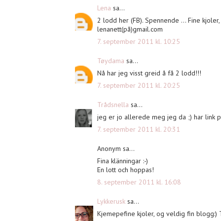
Lena
sa...
2 lodd her (FB). Spennende ... Fine kjoler
lenanett(på)gmail.com
7. september 2011 kl. 10:25
Tøydama
sa...
Nå har jeg visst greid å få 2 lodd!!!
7. september 2011 kl. 20:25
Trådsnella
sa...
jeg er jo allerede meg jeg da ;) har link p
7. september 2011 kl. 20:31
Anonym sa...
Fina klänningar :-)
En lott och hoppas!
8. september 2011 kl. 16:08
Lykkerusk
sa...
Kjemepefine kjoler, og veldig fin blogg:)