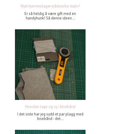
Nytt hjemmelaget trådsnelle stativ!
Er så heldig å være gift med en
handyhunk! Så denne ideen...
Hvordan lage og sy i bisebånd
I det siste har jeg sydd et par plagg med
bisebånd - det...