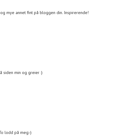
, og mye annet fint på bloggen din. Inspirerende!
å siden min og greier :)
 To lodd på meg:-)