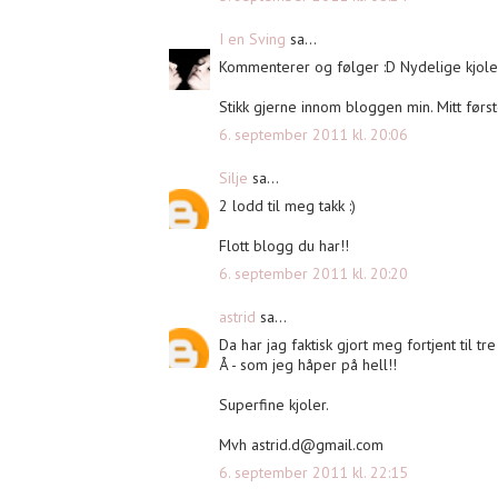
I en Sving
sa...
Kommenterer og følger :D Nydelige kjoler
Stikk gjerne innom bloggen min. Mitt førs
6. september 2011 kl. 20:06
Silje
sa...
2 lodd til meg takk :)
Flott blogg du har!!
6. september 2011 kl. 20:20
astrid
sa...
Da har jag faktisk gjort meg fortjent til tre
Å - som jeg håper på hell!!
Superfine kjoler.
Mvh
astrid.d@gmail.com
6. september 2011 kl. 22:15