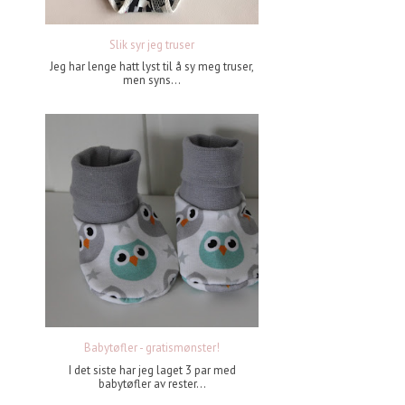
Slik syr jeg truser
Jeg har lenge hatt lyst til å sy meg truser,
men syns...
Babytøfler - gratismønster!
I det siste har jeg laget 3 par med
babytøfler av rester...