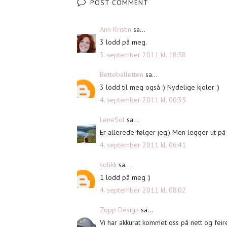
POST COMMENT
Ann Kristin
sa...
3 lodd på meg.
3. september 2011 kl. 18:58
Bøtteballetten
sa...
3 lodd til meg også :) Nydelige kjoler :)
4. september 2011 kl. 00:35
LeneSol
sa...
Er allerede følger jeg:) Men legger ut på 
4. september 2011 kl. 06:41
solikk
sa...
1 lodd på meg :)
4. september 2011 kl. 08:02
Zopp Design
sa...
Vi har akkurat kommet oss på nett og feir