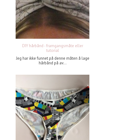
DIY hårbånd - framgangsmåte eller
tutorial
Jeg har ikke funnet på denne måten å lage
hårbånd på av...