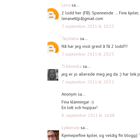
Lena
sa...
2 lodd her (FB). Spennende ... Fine kjoler
lenanett(på)gmail.com
7. september 2011 kl. 10:25
Tøydama
sa...
Nå har jeg visst greid å få 2 lodd!!!
7. september 2011 kl. 20:25
Trådsnella
sa...
jeg er jo allerede meg jeg da ;) har link p
7. september 2011 kl. 20:31
Anonym sa...
Fina klänningar :-)
En lott och hoppas!
8. september 2011 kl. 16:08
Lykkerusk
sa...
Kjemepefine kjoler, og veldig fin blogg:)