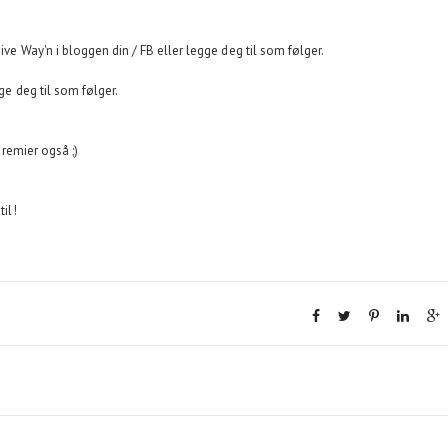
Give Way'n i bloggen din / FB eller legge deg til som følger.
ge deg til som følger.
premier også ;)
til!