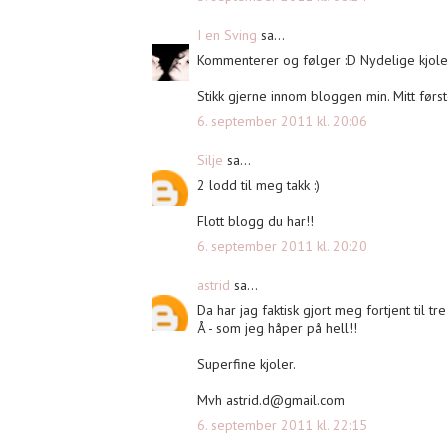
I en Sving
sa...
Kommenterer og følger :D Nydelige kjoler
Stikk gjerne innom bloggen min. Mitt førs
6. september 2011 kl. 20:06
Silje
sa...
2 lodd til meg takk :)
Flott blogg du har!!
6. september 2011 kl. 20:20
astrid
sa...
Da har jag faktisk gjort meg fortjent til tre
Å - som jeg håper på hell!!
Superfine kjoler.
Mvh
astrid.d@gmail.com
6. september 2011 kl. 22:15