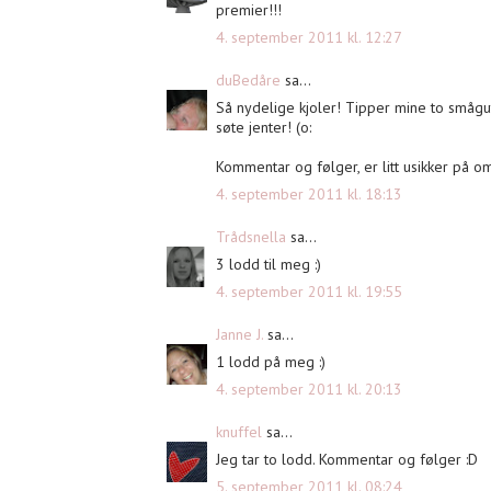
premier!!!
4. september 2011 kl. 12:27
duBedåre
sa...
Så nydelige kjoler! Tipper mine to smågu
søte jenter! (o:
Kommentar og følger, er litt usikker på om
4. september 2011 kl. 18:13
Trådsnella
sa...
3 lodd til meg :)
4. september 2011 kl. 19:55
Janne J.
sa...
1 lodd på meg :)
4. september 2011 kl. 20:13
knuffel
sa...
Jeg tar to lodd. Kommentar og følger :D
5. september 2011 kl. 08:24