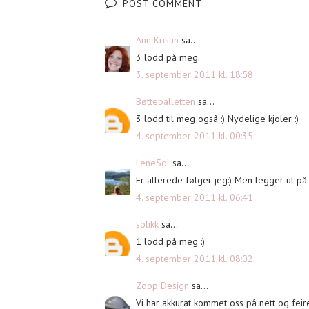
POST COMMENT
Ann Kristin
sa...
3 lodd på meg.
3. september 2011 kl. 18:58
Bøtteballetten
sa...
3 lodd til meg også :) Nydelige kjoler :)
4. september 2011 kl. 00:35
LeneSol
sa...
Er allerede følger jeg:) Men legger ut på 
4. september 2011 kl. 06:41
solikk
sa...
1 lodd på meg :)
4. september 2011 kl. 08:02
Zopp Design
sa...
Vi har akkurat kommet oss på nett og feir