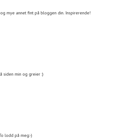
, og mye annet fint på bloggen din. Inspirerende!
å siden min og greier :)
 To lodd på meg:-)