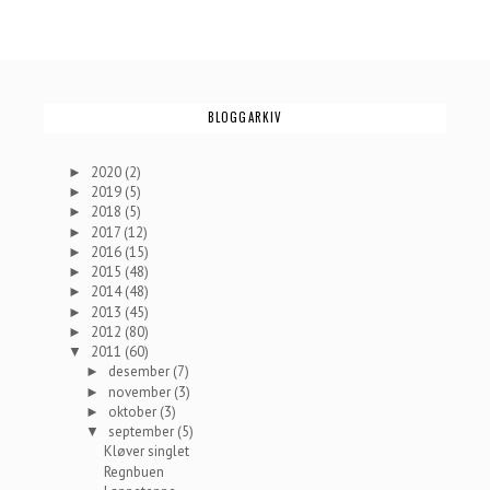
BLOGGARKIV
2020
(2)
►
2019
(5)
►
2018
(5)
►
2017
(12)
►
2016
(15)
►
2015
(48)
►
2014
(48)
►
2013
(45)
►
2012
(80)
►
2011
(60)
▼
desember
(7)
►
november
(3)
►
oktober
(3)
►
september
(5)
▼
Kløver singlet
Regnbuen