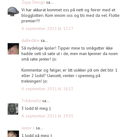
Zopp Design
sa...
Vi har akkurat kommet oss på nett og feirer med et
blogglotteri. Kom innom oss og bli med da vel. Flotte
premier!!!
4. september 2011 kl. 12:27
duBedåre
sa...
Så nydelige kjoler! Tipper mine to smågutter ikke
hadde sett så søte ut i de, men man kjenner da noen
små søte jenter! (o:
Kommentar og følger, er litt usikker på om det blir 1
eller 2 lodd? Uansett, venter i spenning på
trekningen! (o:
4. september 2011 kl. 18:13
Trådsnella
sa...
3 lodd til meg :)
4. september 2011 kl. 19:55
Janne J.
sa...
1 lodd på meg :)