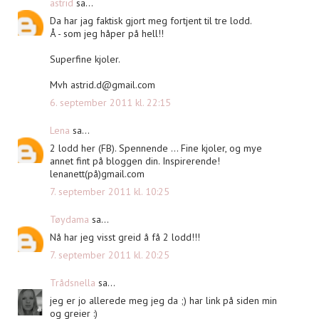
astrid
sa...
Da har jag faktisk gjort meg fortjent til tre lodd.
Å - som jeg håper på hell!!
Superfine kjoler.
Mvh
astrid.d@gmail.com
6. september 2011 kl. 22:15
Lena
sa...
2 lodd her (FB). Spennende ... Fine kjoler, og mye
annet fint på bloggen din. Inspirerende!
lenanett(på)gmail.com
7. september 2011 kl. 10:25
Tøydama
sa...
Nå har jeg visst greid å få 2 lodd!!!
7. september 2011 kl. 20:25
Trådsnella
sa...
jeg er jo allerede meg jeg da ;) har link på siden min
og greier :)