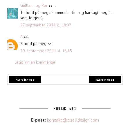
Gulltann og Pus
sa...
To lodd på meg - kommentar her og har lagt meg til
som følger:-)
27. september 2011 kl. 18:07
A
sa...
2 lodd på meg <3
29. september 2011 kl. 16:15
Legg inn en kommentar
Nyere innlegg
Eldre innlegg
KONTAKT MEG
E-post:
kontakt@tiselldesign.com