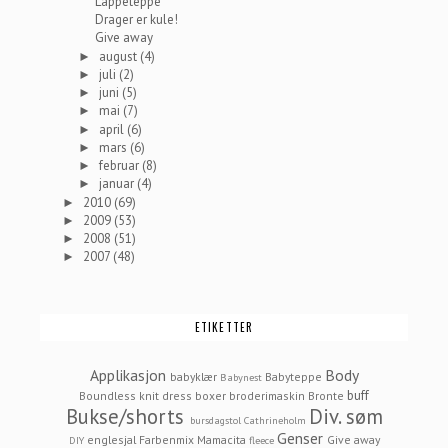
Lappeteppe
Drager er kule!
Give away
august
(4)
►
juli
(2)
►
juni
(5)
►
mai
(7)
►
april
(6)
►
mars
(6)
►
februar
(8)
►
januar
(4)
►
2010
(69)
►
2009
(53)
►
2008
(51)
►
2007
(48)
►
ETIKETTER
Applikasjon
Body
babyklær
Babyteppe
Babynest
buff
Boundless knit dress
boxer
broderimaskin
Bronte
Bukse/shorts
Div. søm
bursdagstol
Cathrineholm
Genser
englesjal
Farbenmix Mamacita
Give away
DIY
fleece