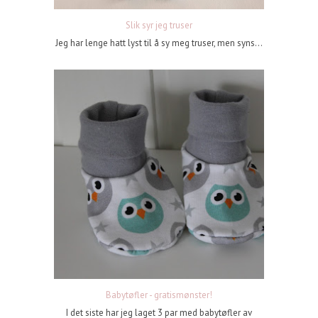
Slik syr jeg truser
Jeg har lenge hatt lyst til å sy meg truser, men syns...
Babytøfler - gratismønster!
I det siste har jeg laget 3 par med babytøfler av