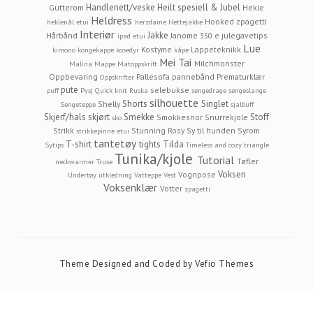
Handlenett/veske
Heilt spesiell & Jubel
Gutterom
Hekle
Heldress
Hooked zpagetti
heklenål etui
herzdame
Hettejakke
Interiør
Jakke
Hårbånd
Janome 350 e
julegavetips
ipad etui
Lue
Kostyme
Lappeteknikk
kimono
kongekappe
kosedyr
kåpe
Mei Tai
Milchmonster
Malina
Mappe
Matoppskrift
Oppbevaring
Pallesofa
pannebånd
Prematurklær
Oppskrifter
pute
selebukse
puff
Pysj
Quick knit
Ruska
sengedrage
sengeslange
silhouette
Shorts
Singlet
Shelly
Sengeteppe
sjalbuff
Skjerf/hals
skjørt
Smekke
Stoff
Smokkesnor
Snurrekjole
sko
Strikk
Stunning Rosy
Sy til hunden
Syrom
strikkepinne etui
tantetøy
T-shirt
tights
Tilda
Sytips
Timeless and cozy
triangle
Tunika/kjole
Tutorial
Tøfler
neckwarmer
Truse
Voksen
Vognpose
Undertøy
utkledning
Vatteppe
Vest
Voksenklær
Votter
zpagetti
Theme Designed and Coded by
Vefio Themes