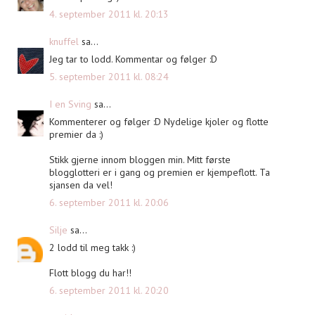
4. september 2011 kl. 20:13
knuffel
sa...
Jeg tar to lodd. Kommentar og følger :D
5. september 2011 kl. 08:24
I en Sving
sa...
Kommenterer og følger :D Nydelige kjoler og flotte
premier da :)
Stikk gjerne innom bloggen min. Mitt første
blogglotteri er i gang og premien er kjempeflott. Ta
sjansen da vel!
6. september 2011 kl. 20:06
Silje
sa...
2 lodd til meg takk :)
Flott blogg du har!!
6. september 2011 kl. 20:20