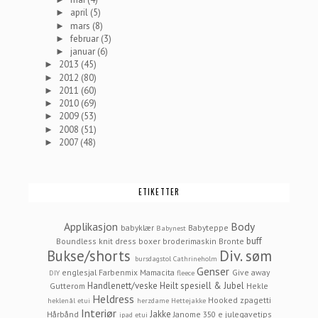
april
(5)
►
mars
(8)
►
februar
(3)
►
januar
(6)
►
2013
(45)
►
2012
(80)
►
2011
(60)
►
2010
(69)
►
2009
(53)
►
2008
(51)
►
2007
(48)
►
ETIKETTER
Applikasjon
Body
babyklær
Babyteppe
Babynest
buff
Boundless knit dress
boxer
broderimaskin
Bronte
Bukse/shorts
Div. søm
bursdagstol
Cathrineholm
Genser
englesjal
Farbenmix Mamacita
Give away
DIY
fleece
Handlenett/veske
Heilt spesiell & Jubel
Gutterom
Hekle
Heldress
Hooked zpagetti
heklenål etui
herzdame
Hettejakke
Interiør
Jakke
Hårbånd
Janome 350 e
julegavetips
ipad etui