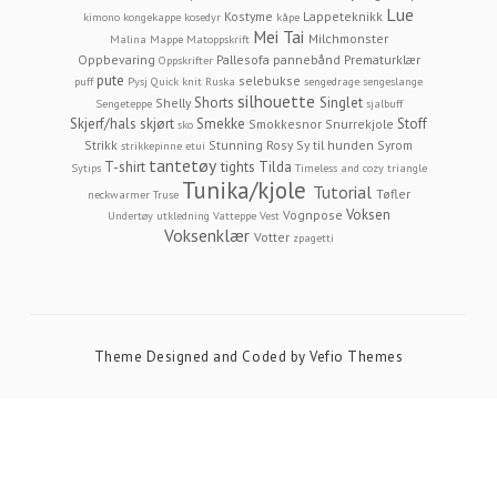
Lue
Kostyme
Lappeteknikk
kimono
kongekappe
kosedyr
kåpe
Mei Tai
Milchmonster
Malina
Mappe
Matoppskrift
Oppbevaring
Pallesofa
pannebånd
Prematurklær
Oppskrifter
pute
selebukse
puff
Pysj
Quick knit
Ruska
sengedrage
sengeslange
silhouette
Shorts
Singlet
Shelly
Sengeteppe
sjalbuff
Skjerf/hals
skjørt
Smekke
Stoff
Smokkesnor
Snurrekjole
sko
Strikk
Stunning Rosy
Sy til hunden
Syrom
strikkepinne etui
tantetøy
T-shirt
tights
Tilda
Sytips
Timeless and cozy
triangle
Tunika/kjole
Tutorial
Tøfler
neckwarmer
Truse
Voksen
Vognpose
Undertøy
utkledning
Vatteppe
Vest
Voksenklær
Votter
zpagetti
Theme Designed and Coded by
Vefio Themes