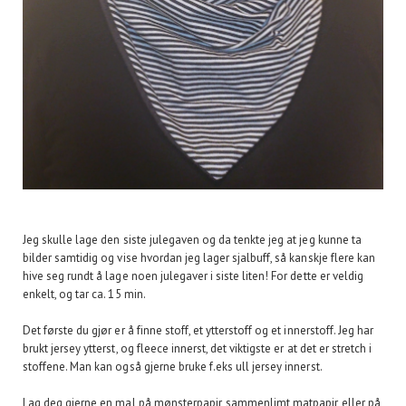
Jeg skulle lage den siste julegaven og da tenkte jeg at jeg kunne ta
bilder samtidig og vise hvordan jeg lager sjalbuff, så kanskje flere kan
hive seg rundt å lage noen julegaver i siste liten! For dette er veldig
enkelt, og tar ca. 15 min.
Det første du gjør er å finne stoff, et ytterstoff og et innerstoff. Jeg har
brukt jersey ytterst, og fleece innerst, det viktigste er at det er stretch i
stoffene. Man kan også gjerne bruke f.eks ull jersey innerst.
Lag deg gjerne en mal på mønsterpapir, sammenlimt matpapir eller på