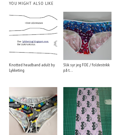
YOU MIGHT ALSO LIKE
Knotted headband adult by
Slik syr jeg FOE / foldestrikk
Lykketing
på t...