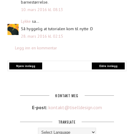
barnestørrelse.
10. mars 2016 kl. 08:13
Lykke
sa...
Så hyggelig at tutorialen kom til nytte :D
28. mars 2016 kl. 02:15
Legg inn en kommentar
Nyere innlegg
Eldre innlegg
KONTAKT MEG
E-post:
kontakt@tiselldesign.com
TRANSLATE