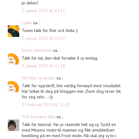
jo deles!
2. januar 2015 kl. 21:11
Lykke
sa...
Tusen takk for fine ord Anita :)
3. januar 2015 kl. 01:57
Ellens skoleside
sa...
Takk for tut, den skal forsøke å sy endag.
3. januar 2015 kl. 11:18
Min lille syverden
sa...
Takk for oppskrift, ble veldig fornøyd med resultatet.
Har linket til deg på bloggen min. (Som dog lever litt
for seg selv... :-))
27. februar 2015 kl. 22:23
The Synnøve Way
sa...
Takk for tutorial. Var jo rasende lett og sy. Sydd en
med Minions motiv til mannen og fikk umiddelbart
bestilling på en med Frost motiv. Nå skal jeg sy to i