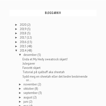
BLOGGARKIV
2020
(2)
►
2019
(5)
►
2018
(5)
►
2017
(12)
►
2016
(15)
►
2015
(48)
►
2014
(48)
▼
desember
(5)
▼
Enda et My Hedy sweatrock skjørt!
Julegaver
Favoritt skjørt
Tutorial på sjalbuff aka sheetah
Sydd meg en sheetah eller det bedre beskrivende
or...
november
(2)
►
oktober
(8)
►
september
(3)
►
august
(2)
►
juni
(2)
►
mai
(4)
►