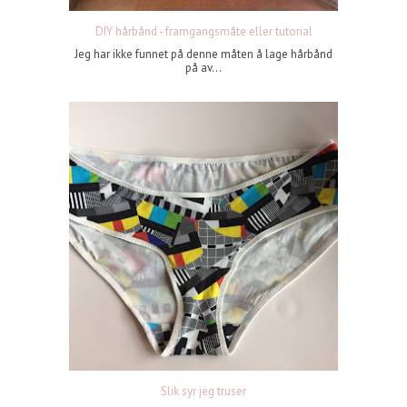
DIY hårbånd - framgangsmåte eller tutorial
Jeg har ikke funnet på denne måten å lage hårbånd
på av...
Slik syr jeg truser