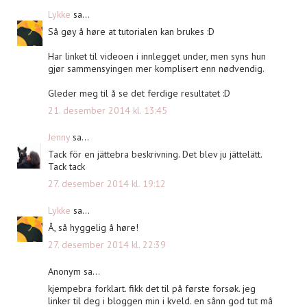
Lykke
sa...
Så gøy å høre at tutorialen kan brukes :D
Har linket til videoen i innlegget under, men syns hun
gjør sammensyingen mer komplisert enn nødvendig.
Gleder meg til å se det ferdige resultatet :D
21. desember 2014 kl. 13:45
Jenny
sa...
Tack för en jättebra beskrivning. Det blev ju jättelätt.
Tack tack
27. desember 2014 kl. 19:12
Lykke
sa...
Å, så hyggelig å høre!
27. desember 2014 kl. 22:39
Anonym sa...
kjempebra forklart. fikk det til på første forsøk. jeg
linker til deg i bloggen min i kveld. en sånn god tut må