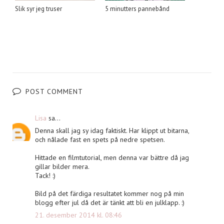
Slik syr jeg truser
5 minutters pannebånd
POST COMMENT
Lisa
sa...
Denna skall jag sy idag faktiskt. Har klippt ut bitarna,
och nålade fast en spets på nedre spetsen.
Hittade en filmtutorial, men denna var bättre då jag
gillar bilder mera.
Tack! :)
Bild på det färdiga resultatet kommer nog på min
blogg efter jul då det är tänkt att bli en julklapp. :)
21. desember 2014 kl. 08:46