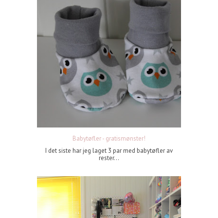
Babytøfler - gratismønster!
I det siste har jeg laget 3 par med babytøfler av
rester...