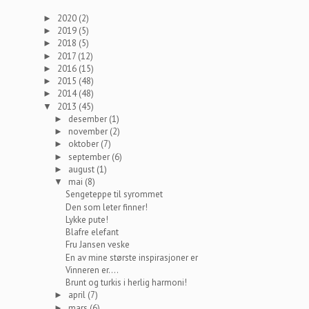
2020
(2)
►
2019
(5)
►
2018
(5)
►
2017
(12)
►
2016
(15)
►
2015
(48)
►
2014
(48)
►
2013
(45)
▼
desember
(1)
►
november
(2)
►
oktober
(7)
►
september
(6)
►
august
(1)
►
mai
(8)
▼
Sengeteppe til syrommet
Den som leter finner!
Lykke pute!
Blafre elefant
Fru Jansen veske
En av mine største inspirasjoner er
Vinneren er....
Brunt og turkis i herlig harmoni!
april
(7)
►
mars
(6)
►