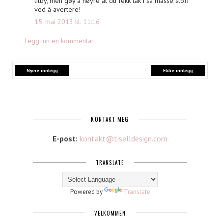
tilby, men gøy å høyre at du fekk tak i så masse stoff
ved å avertere!
15. mai 2013 kl. 11:16
Legg inn en kommentar
Nyere innlegg
Eldre innlegg
KONTAKT MEG
E-post:
kontakt@tiselldesign.com
TRANSLATE
Powered by
Translate
VELKOMMEN