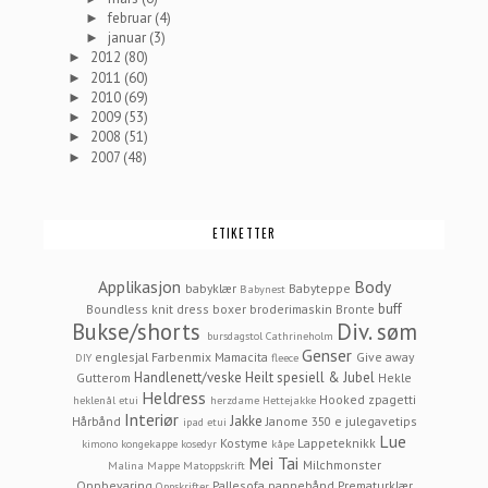
februar
(4)
►
januar
(3)
►
2012
(80)
►
2011
(60)
►
2010
(69)
►
2009
(53)
►
2008
(51)
►
2007
(48)
►
ETIKETTER
Applikasjon
Body
babyklær
Babyteppe
Babynest
buff
Boundless knit dress
boxer
broderimaskin
Bronte
Bukse/shorts
Div. søm
bursdagstol
Cathrineholm
Genser
englesjal
Farbenmix Mamacita
Give away
DIY
fleece
Handlenett/veske
Heilt spesiell & Jubel
Gutterom
Hekle
Heldress
Hooked zpagetti
heklenål etui
herzdame
Hettejakke
Interiør
Jakke
Hårbånd
Janome 350 e
julegavetips
ipad etui
Lue
Kostyme
Lappeteknikk
kimono
kongekappe
kosedyr
kåpe
Mei Tai
Milchmonster
Malina
Mappe
Matoppskrift
Oppbevaring
Pallesofa
pannebånd
Prematurklær
Oppskrifter