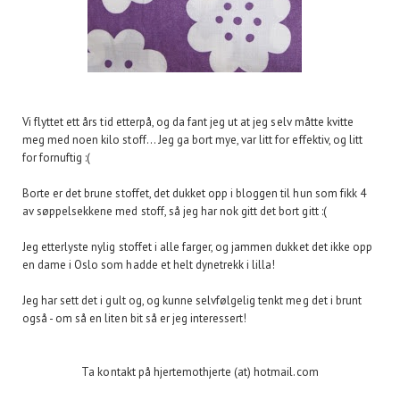
Vi flyttet ett års tid etterpå, og da fant jeg ut at jeg selv måtte kvitte
meg med noen kilo stoff... Jeg ga bort mye, var litt for effektiv, og litt
for fornuftig :(
Borte er det brune stoffet, det dukket opp i bloggen til hun som fikk 4
av søppelsekkene med stoff, så jeg har nok gitt det bort gitt :(
Jeg etterlyste nylig stoffet i alle farger, og jammen dukket det ikke opp
en dame i Oslo som hadde et helt dynetrekk i lilla!
Jeg har sett det i gult og, og kunne selvfølgelig tenkt meg det i brunt
også - om så en liten bit så er jeg interessert!
Ta kontakt på hjertemothjerte (at) hotmail.com