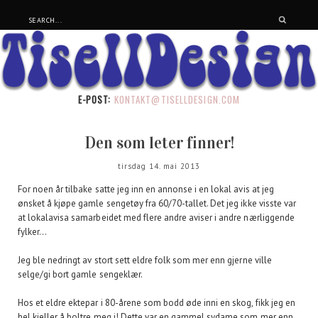
E-POST:
KONTAKT@TISELLDESIGN.COM
Den som leter finner!
tirsdag 14. mai 2013
For noen år tilbake satte jeg inn en annonse i en lokal avis at jeg
ønsket å kjøpe gamle sengetøy fra 60/70-tallet. Det jeg ikke visste var
at lokalavisa samarbeidet med flere andre aviser i andre nærliggende
fylker...
Jeg ble nedringt av stort sett eldre folk som mer enn gjerne ville
selge/gi bort gamle sengeklær.
Hos et eldre ektepar i 80-årene som bodd øde inni en skog, fikk jeg en
hel kjeller å boltre meg i! Dette var en gammel sydame som mer enn