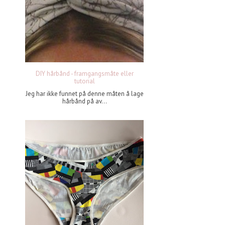
DIY hårbånd - framgangsmåte eller
tutorial
Jeg har ikke funnet på denne måten å lage
hårbånd på av...