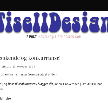
E-POST:
KONTAKT@TISELLDESIGN.COM
esøkende og konkurranse!
tirsdag 13. oktober 2009
bort en barne mei tai (som på bildet under)
er, og
linke til konkurransen i bloggen din
, innen 1.november :) Om du ikke har
ok.
dd, hehe.