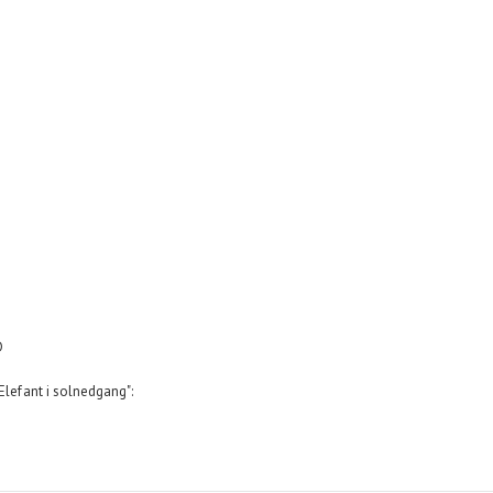
D
"Elefant i solnedgang":