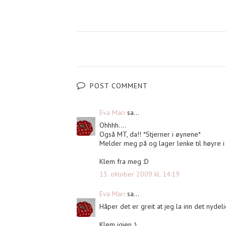
POST COMMENT
Eva Mari
sa...
Ohhhh....
Også MT, da!! *Stjerner i øynene*
Melder meg på og lager lenke til høyre 
Klem fra meg :D
13. oktober 2009 kl. 14:19
Eva Mari
sa...
Håper det er greit at jeg la inn det nydeli
Klem igjen :)