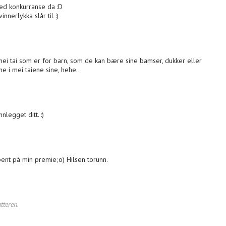
ed konkurranse da :D
nnerlykka slår til :)
mei tai som er for barn, som de kan bære sine bamser, dukker eller
ne i mei taiene sine, hehe.
nlegget ditt. :)
pent på min premie;o) Hilsen torunn.
tteren.