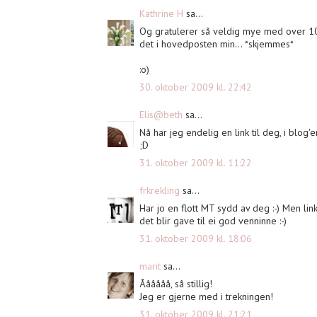
Kathrine H
sa...
Og gratulerer så veldig mye med over 10
det i hovedposten min... *skjemmes*
:o)
30. oktober 2009 kl. 22:42
Elis@beth
sa...
Nå har jeg endelig en link til deg, i blog'
;D
31. oktober 2009 kl. 11:22
frkrekling
sa...
Har jo en flott MT sydd av deg :-) Men li
det blir gave til ei god venninne :-)
31. oktober 2009 kl. 18:06
marit
sa...
Åååååå, så stillig!
Jeg er gjerne med i trekningen!
31. oktober 2009 kl. 21:21