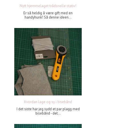
Nytt hjemmelaget trådsnelle stativ!
Er så heldig å være gift med en
handyhunk! Så denne ideen...
Hvordan lage og sy i bisebånd
I det siste har jeg sydd et par plagg med
bisebånd - det...