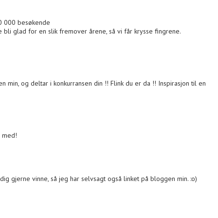
 10 000 besøkende
le bli glad for en slik fremover årene, så vi får krysse fingrene.
n min, og deltar i konkurransen din !! Flink du er da !! Inspirasjon til en
e med!
ldig gjerne vinne, så jeg har selvsagt også linket på bloggen min. :o)