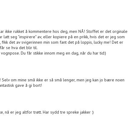
eg har ikke rukket å kommentere hos deg, men NÅ! Stoffet er det orginale
ar latt seg "inspirere" av, eller kopiere på en prikk, hvis det er jeg som
g, fikk det av svigerinnen min som fant det på loppis, lucky me! Det er
år se hva det blir til.
 til vognpose. Du får stikke innom meg en dag, når du har tid:)
! Selv om mine små ikke er så små lenger, men jeg kan jo bære noen
ntastisk gave å gi bort!
e, nå er jeg altfor trøtt. Har sydd tre spreke jakker :)