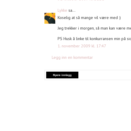
Lykke
sa...
Koselig at så mange vil være med :)
Jeg trekker i morgen, så man kan være med
PS Husk å linke til konkurransen min på si
1. november 2009 kl. 17:47
Legg inn en kommentar
Nyere innlegg