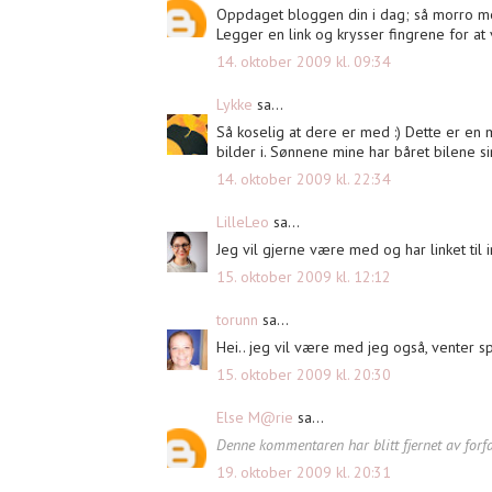
Oppdaget bloggen din i dag; så morro m
Legger en link og krysser fingrene for at vi
14. oktober 2009 kl. 09:34
Lykke
sa...
Så koselig at dere er med :) Dette er en 
bilder i. Sønnene mine har båret bilene si
14. oktober 2009 kl. 22:34
LilleLeo
sa...
Jeg vil gjerne være med og har linket til in
15. oktober 2009 kl. 12:12
torunn
sa...
Hei.. jeg vil være med jeg også, venter s
15. oktober 2009 kl. 20:30
Else M@rie
sa...
Denne kommentaren har blitt fjernet av forfa
19. oktober 2009 kl. 20:31