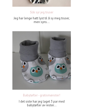
Slik syr jeg truser
Jeg har lenge hatt lyst til å sy meg truser,
men syns...
Babytøfler - gratismønster!
I det siste har jeg laget 3 par med
babytøfler av rester...