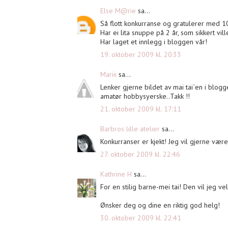
Else M@rie
sa...
Så flott konkurranse og gratulerer med
Har ei lita snuppe på 2 år, som sikkert vil
Har laget et innlegg i bloggen vår!
19. oktober 2009 kl. 20:33
Mariii
sa...
Lenker gjerne bildet av mai tai`en i blogge
amatør hobbysyerske..Takk !!
21. oktober 2009 kl. 17:11
Barbros lille atelier
sa...
Konkurranser er kjekt! Jeg vil gjerne vær
27. oktober 2009 kl. 22:46
Kathrine H
sa...
For en stilig barne-mei tai! Den vil jeg ve
Ønsker deg og dine en riktig god helg!
30. oktober 2009 kl. 22:41