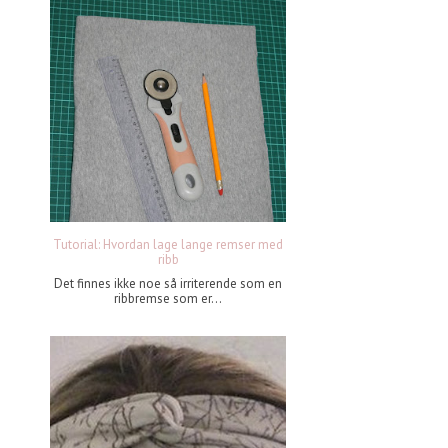
Tutorial: Hvordan lage lange remser med
ribb
Det finnes ikke noe så irriterende som en
ribbremse som er...