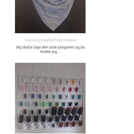
Tutorial på sjalbuff aka sheetah
Jeg skulle lage den siste julegaven og da
tenkte jeg...