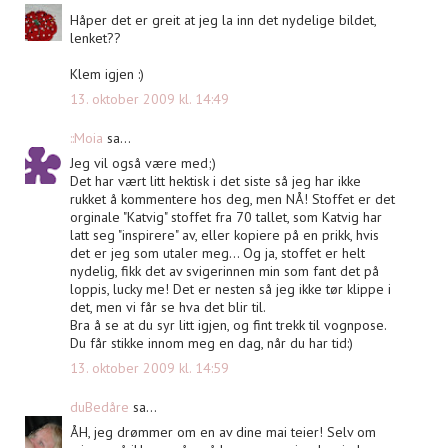
Håper det er greit at jeg la inn det nydelige bildet,
lenket??
Klem igjen :)
13. oktober 2009 kl. 14:49
::Moia
sa...
Jeg vil også være med;)
Det har vært litt hektisk i det siste så jeg har ikke
rukket å kommentere hos deg, men NÅ! Stoffet er det
orginale "Katvig" stoffet fra 70 tallet, som Katvig har
latt seg "inspirere" av, eller kopiere på en prikk, hvis
det er jeg som utaler meg... Og ja, stoffet er helt
nydelig, fikk det av svigerinnen min som fant det på
loppis, lucky me! Det er nesten så jeg ikke tør klippe i
det, men vi får se hva det blir til.
Bra å se at du syr litt igjen, og fint trekk til vognpose.
Du får stikke innom meg en dag, når du har tid:)
13. oktober 2009 kl. 14:59
duBedåre
sa...
ÅH, jeg drømmer om en av dine mai teier! Selv om