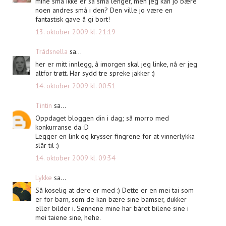
mine små ikke er så små lenger, men jeg kan jo bære
noen andres små i den? Den ville jo være en
fantastisk gave å gi bort!
13. oktober 2009 kl. 21:19
Trådsnella
sa...
her er mitt innlegg, å imorgen skal jeg linke, nå er jeg
altfor trøtt. Har sydd tre spreke jakker :)
14. oktober 2009 kl. 00:51
Tintin
sa...
Oppdaget bloggen din i dag; så morro med
konkurranse da :D
Legger en link og krysser fingrene for at vinnerlykka
slår til :)
14. oktober 2009 kl. 09:34
Lykke
sa...
Så koselig at dere er med :) Dette er en mei tai som
er for barn, som de kan bære sine bamser, dukker
eller bilder i. Sønnene mine har båret bilene sine i
mei taiene sine, hehe.