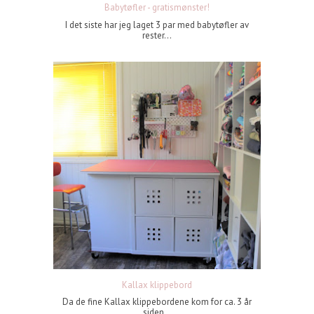
Babytøfler - gratismønster!
I det siste har jeg laget 3 par med babytøfler av
rester...
Kallax klippebord
Da de fine Kallax klippebordene kom for ca. 3 år
siden...