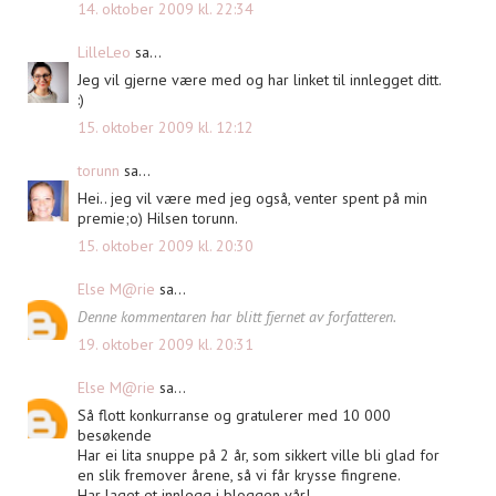
14. oktober 2009 kl. 22:34
LilleLeo
sa...
Jeg vil gjerne være med og har linket til innlegget ditt.
:)
15. oktober 2009 kl. 12:12
torunn
sa...
Hei.. jeg vil være med jeg også, venter spent på min
premie;o) Hilsen torunn.
15. oktober 2009 kl. 20:30
Else M@rie
sa...
Denne kommentaren har blitt fjernet av forfatteren.
19. oktober 2009 kl. 20:31
Else M@rie
sa...
Så flott konkurranse og gratulerer med 10 000
besøkende
Har ei lita snuppe på 2 år, som sikkert ville bli glad for
en slik fremover årene, så vi får krysse fingrene.
Har laget et innlegg i bloggen vår!