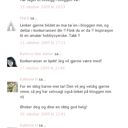
19. oktober 2009 kl. 20:33
Mariii
sa...
Lenker gjerne bildet av mai tai`en i bloggen min, og
deltar i konkurransen din !! Flink du er da !! Inspirasjon
til en amatør hobbysyerske..Takk !!
21. oktober 2009 kl. 17:11
Barbros lille atelier
sa...
Konkurranser er kjekt! Jeg vil gjerne være med!
27. oktober 2009 kl. 22:46
Kathrine H
sa...
For en stilig barne-mei tai! Den vil jeg veldig gjerne
vinne, så jeg har selvsagt også linket på bloggen min.
:o)
Ønsker deg og dine en riktig god helg!
30. oktober 2009 kl. 22:41
Kathrine H
sa...