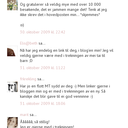
Og gratulerer så veldig mye med over 10 000
besøkende, det er jammen mange det! Tenk at jeg
ikke skrev det i hovedposten min... *skjemmes*
:o)
30. oktober 2009 kl. 22:42
Elis@beth
sa...
Nå har jeg endelig en link til deg, i blog'en min! Jeg vil
veldig gjerne være med i trekningen av mei tai til
barn ;D
31. oktober 2009 kl. 11:22
frkrekling
sa...
Har jo en flott MT sydd av deg :-) Men linker gjerne i
bloggen min og er med i treknningen av en ny. Så
kanskje det blir gave til ei god venninne :-)
31. oktober 2009 kl. 18:06
marit
sa...
Åååååå, så stillig!
Jeg er gjerne med i trekningen!