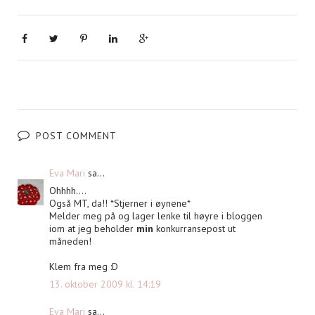
POST COMMENT
Eva Mari
sa...
Ohhhh....
Også MT, da!! *Stjerner i øynene*
Melder meg på og lager lenke til høyre i bloggen
iom at jeg beholder
min
konkurransepost ut
måneden!
Klem fra meg :D
13. oktober 2009 kl. 14:19
Eva Mari
sa...