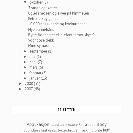
oktober
(8)
▼
3 smaa apekatter
Ugler i mosen og skyer på himmelen
Retro jersey genser
10.000 besøkende og konkurranse!
Nye pannebånd
Bytte flodhester el. elefanter mot skyer?
Vognpose trekk
Mine symaskiner
september
(1)
►
mai
(1)
►
april
(7)
►
mars
(6)
►
februar
(8)
►
januar
(13)
►
2008
(51)
►
2007
(48)
►
ETIKETTER
Applikasjon
Body
babyklær
Babyteppe
Babynest
buff
Boundless knit dress
boxer
broderimaskin
Bronte