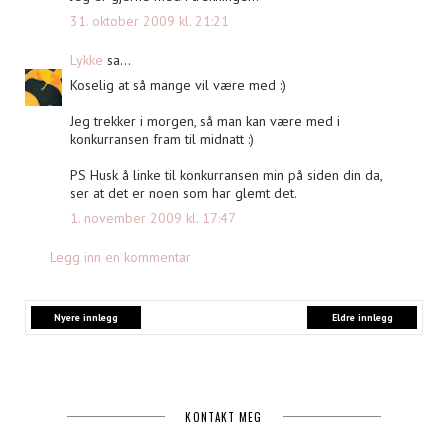
31. oktober 2009 kl. 21:21
Lykke
sa...
Koselig at så mange vil være med :)
Jeg trekker i morgen, så man kan være med i
konkurransen fram til midnatt :)
PS Husk å linke til konkurransen min på siden din da,
ser at det er noen som har glemt det.
1. november 2009 kl. 17:47
Legg inn en kommentar
Nyere innlegg
Eldre innlegg
KONTAKT MEG