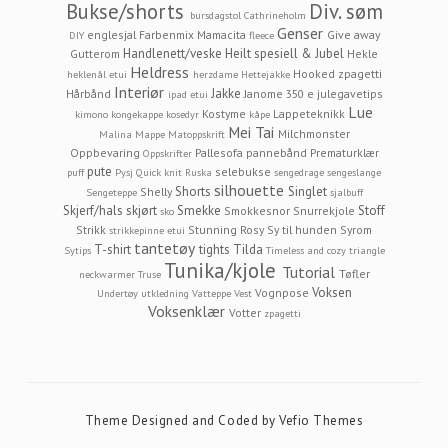
Bukse/shorts
Div. søm
bursdagstol
Cathrineholm
Genser
englesjal
Farbenmix Mamacita
Give away
DIY
fleece
Handlenett/veske
Heilt spesiell & Jubel
Gutterom
Hekle
Heldress
Hooked zpagetti
heklenål etui
herzdame
Hettejakke
Interiør
Jakke
Hårbånd
Janome 350 e
julegavetips
ipad etui
Lue
Kostyme
Lappeteknikk
kimono
kongekappe
kosedyr
kåpe
Mei Tai
Milchmonster
Malina
Mappe
Matoppskrift
Oppbevaring
Pallesofa
pannebånd
Prematurklær
Oppskrifter
pute
selebukse
puff
Pysj
Quick knit
Ruska
sengedrage
sengeslange
silhouette
Shorts
Singlet
Shelly
Sengeteppe
sjalbuff
Skjerf/hals
skjørt
Smekke
Stoff
Smokkesnor
Snurrekjole
sko
Strikk
Stunning Rosy
Sy til hunden
Syrom
strikkepinne etui
tantetøy
T-shirt
tights
Tilda
Sytips
Timeless and cozy
triangle
Tunika/kjole
Tutorial
Tøfler
neckwarmer
Truse
Voksen
Vognpose
Undertøy
utkledning
Vatteppe
Vest
Voksenklær
Votter
zpagetti
Theme Designed and Coded by
Vefio Themes